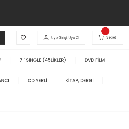
A
Sepet
Üye Girişi,
Üye Ol
P
7'' SINGLE (45LİKLER)
DVD FİLM
ANCI
CD YERLİ
KİTAP, DERGİ