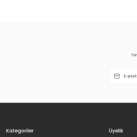
Bu ürünün fiyat bilgisi, resim, ürün açıklamalarında ve diğer 
Görüş ve önerileriniz için teşekkür ederiz.
Ürün resmi kalitesiz, bozuk veya görüntülenemiyor.
Ürün açıklamasında eksik bilgiler bulunuyor.
Ürün bilgilerinde hatalar bulunuyor.
Yen
Ürün fiyatı diğer sitelerden daha pahalı.
Bu ürüne benzer farklı alternatifler olmalı.
Kategoriler
Üyelik