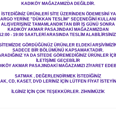
KADIKÖY MAĞAZAMIZDA DEĞİLDİR.
İSTEDİĞİNİZ ÜRÜNLERİ SİTE ÜZERİNDEN ÖDEMESİNİ 
ARGO YERİNE "DÜKKAN TESLİM" SEÇENEĞİNİ KULLAN
ALIŞVERİŞİNİZ TAMAMLANDIKTAN BİR İŞ GÜNÜ SONRA
KADIKÖY AKMAR PASAJINDAKİ MAĞAZAMIZDAN
12:00 - 19:00 SAATLERİ ARASINDA TESLİM ALABİLİRSİNİZ
SİTEMİZDE GÖRDÜĞÜNÜZ ÜRÜNLER ELDEKİ ARŞİVİMİZİ
SADECE BİR BÖLÜMÜNÜ KAPSAMAKTADIR.
ARADIĞINIZ YA DA SİTEDE GÖREMEDİĞİNİZ ÜRÜNLER İÇİ
İLETİŞİME GEÇEBİLİR
IKÖY AKMAR PASAJINDAKİ MAĞAZAMIZI ZİYARET EDEBİ
SATMAK , DEĞERLENDİRMEK İSTEDİĞİNİZ
AK, CD, KASET, DVD LERİNİZ İÇİN LÜTFEN FİYAT İSTEYİN
İLGİNİZ İÇİN ÇOK TEŞEKKÜRLER. ZİHNİMÜZİK