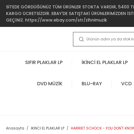
SİTEDE GÖRDÜĞÜNÜZ TÜM ÜRÜNLER STOKTA VARDIR, 5400 TL 
KARGO ÜCRETSİZDİR. EBAY'DE SATIŞTAKİ ÜRÜNLERİMİZDEN İSTE
GEÇİNİZ. https://www.ebay.com/str/zihnimuzik
SIFIR PLAKLAR LP
İKİNCİ EL PLAKLAR LP
DVD MÜZİK
BLU-RAY
VCD
Anasayfa
İKİNCİ EL PLAKLAR LP
HARRIET SCHOCK - YOU DON'T KNOW W