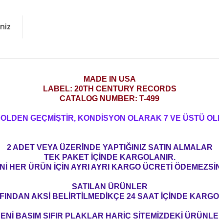
niz
MADE IN USA
LABEL: 20TH CENTURY RECORDS
CATALOG NUMBER: T-499
ROLDEN GEÇMİŞTİR, KONDİSYON OLARAK 7 VE ÜSTÜ OL
2 ADET VEYA ÜZERİNDE YAPTIĞINIZ SATIN ALMALAR
TEK PAKET İÇİNDE KARGOLANIR.
Nİ HER ÜRÜN İÇİN AYRI AYRI KARGO ÜCRETİ ÖDEMEZSİN
SATILAN ÜRÜNLER
FINDAN AKSİ BELİRTİLMEDİKÇE 24 SAAT İÇİNDE KARGO
ENİ BASIM SIFIR PLAKLAR HARİÇ SİTEMİZDEKİ ÜRÜNL