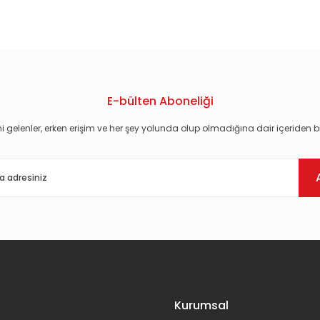
konularda yetersiz gördüğünüz noktaları öneri formunu kullanarak tarafım
E-bülten Aboneliği
i gelenler, erken erişim ve her şey yolunda olup olmadığına dair içeriden bi
Gönder
Kurumsal