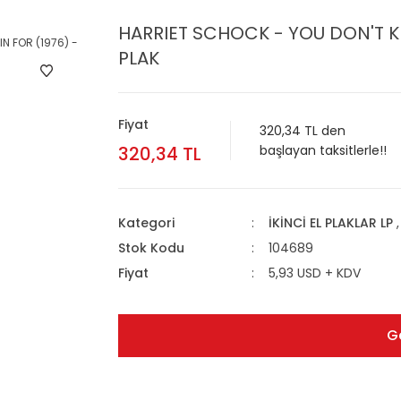
HARRIET SCHOCK - YOU DON'T KN
PLAK
Fiyat
320,34 TL den
320,34 TL
başlayan taksitlerle!!
Kategori
İKİNCİ EL PLAKLAR LP
Stok Kodu
104689
Fiyat
5,93 USD + KDV
G