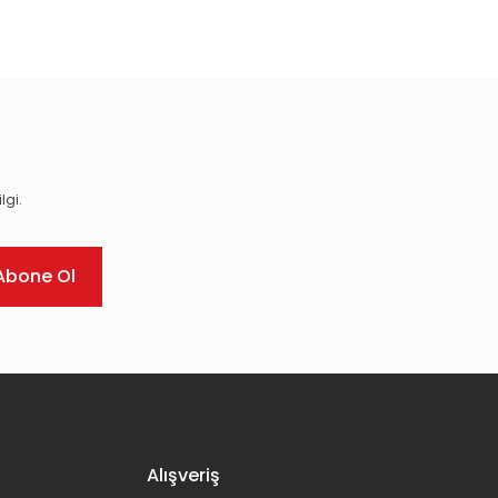
ıza iletebilirsiniz.
lgi.
Abone Ol
Alışveriş