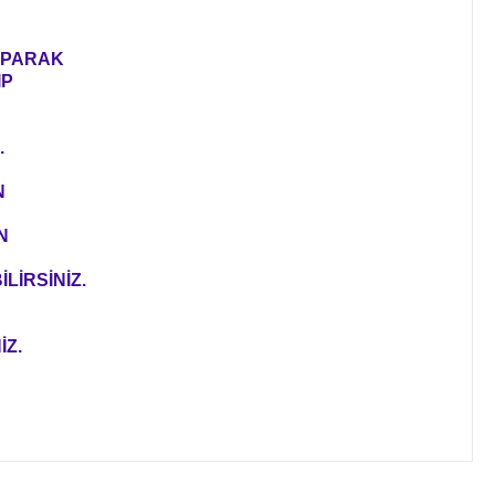
YAPARAK
IP
.
N
N
LİRSİNİZ.
İZ.