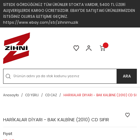
SİTEDE GÖRDÜĞÜNÜZ TÜM ÜRÜNLER STOKTA VARDIR, 5400 TL ÜZERİ
ALIŞVERİŞLERDE KARGO ÜCRETSİZDİR. EBAY'DE SATIŞTAKİ ÜRÜNLERİMİZDEN
İSTEĞİNİZ OLURSA İLETİŞİME GEÇİNİZ.
https://www.ebay.com/str/zihnimuzik
ARA
Anasayfa
CD YERLİ
CD CAZ
HARİKALAR DİYARI - BAK KALBİNE (2010) CD SIFI
HARİKALAR DİYARI - BAK KALBİNE (2010) CD SIFIR
Fiyat