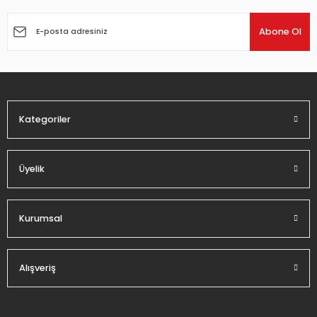
Ürün resmi kalitesiz, bozuk veya görüntülenemiyor.
Ürün açıklamasında eksik bilgiler bulunuyor.
Abone Ol
Ürün bilgilerinde hatalar bulunuyor.
Ürün fiyatı diğer sitelerden daha pahalı.
Bu ürüne benzer farklı alternatifler olmalı.
Kategoriler
Üyelik
Gönder
Kurumsal
Alışveriş