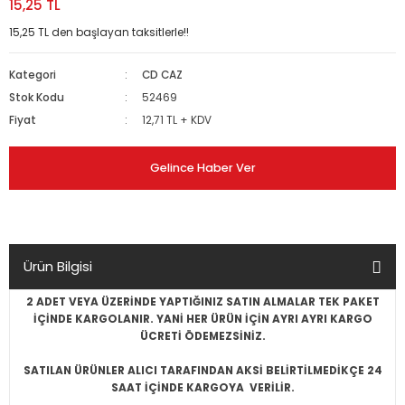
15,25 TL
15,25 TL den başlayan taksitlerle!!
Kategori
CD CAZ
Stok Kodu
52469
Fiyat
12,71 TL + KDV
Gelince Haber Ver
Ürün Bilgisi
2 ADET VEYA ÜZERİNDE YAPTIĞINIZ SATIN ALMALAR TEK PAKET
İÇİNDE KARGOLANIR. YANİ HER ÜRÜN İÇİN AYRI AYRI KARGO
ÜCRETİ ÖDEMEZSİNİZ.
SATILAN ÜRÜNLER ALICI TARAFINDAN AKSİ BELİRTİLMEDİKÇE 24
SAAT İÇİNDE KARGOYA VERİLİR.