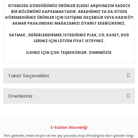
SİTEMİZDE GÖRDÜĞÜNÜZ ÜRÜNLER ELDEKİ ARŞİVİMİZİN SADECE
BİR BÖLÜMÜNÜ KAPSAMAKTADIR. ARADIĞINIZ YA DA SİTEDE
GÖREMEDİĞİNİZ ÜRÜNLER İÇİN İLETİŞİME GEÇEBİLİR VEYA KADIKÖY
AKMAR PASAJINDAKİ MAĞAZAMIZI ZİYARET EDEBİLİRSİNİZ.
SATMAK , DEĞERLENDİRMEK İSTEDİĞİNİZ PLAK, CD, KASET, DVD
LERİNİZ İÇİN LÜTFEN FİYAT İSTEYİNİZ.
İLGİNİZ İÇİN ÇOK TEŞEKKÜRLER. ZİHNİMÜZİK
Taksit Seçenekleri
Önerileriniz
Bu ürünün fiyat bilgisi, resim, ürün açıklamalarında ve diğer
konularda yetersiz gördüğünüz noktaları öneri formunu
kullanarak tarafımıza iletebilirsiniz.
Görüş ve önerileriniz için teşekkür ederiz.
E-bülten Aboneliği
Yeni gelenler, erken erişim ve her şey yolunda olup olmadığına dair içeriden bilgi.