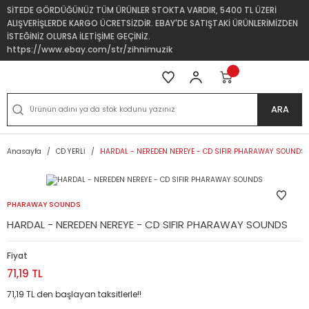
SİTEDE GÖRDÜĞÜNÜZ TÜM ÜRÜNLER STOKTA VARDIR, 5400 TL ÜZERİ
ALIŞVERİŞLERDE KARGO ÜCRETSİZDİR. EBAY'DE SATIŞTAKİ ÜRÜNLERİMİZDEN
İSTEĞİNİZ OLURSA İLETİŞİME GEÇİNİZ.
https://www.ebay.com/str/zihnimuzik
ARA
Anasayfa
CD YERLİ
HARDAL - NEREDEN NEREYE - CD SIFIR PHARAWAY SOUNDS
PHARAWAY SOUNDS
HARDAL - NEREDEN NEREYE - CD SIFIR PHARAWAY SOUNDS
Fiyat
71,19 TL
71,19 TL den başlayan taksitlerle!!