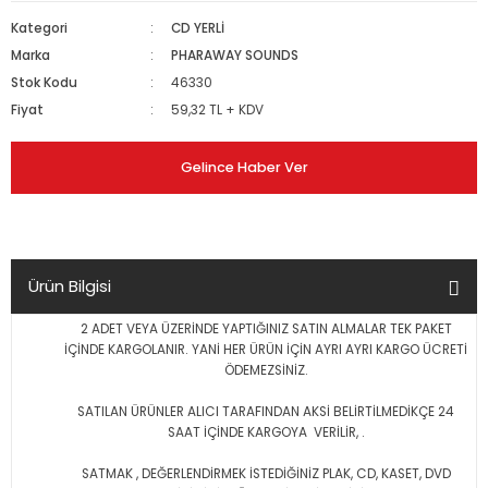
Kategori
CD YERLİ
Marka
PHARAWAY SOUNDS
Stok Kodu
46330
Fiyat
59,32 TL + KDV
Gelince Haber Ver
Ürün Bilgisi
2 ADET VEYA ÜZERİNDE YAPTIĞINIZ SATIN ALMALAR TEK PAKET
İÇİNDE KARGOLANIR. YANİ HER ÜRÜN İÇİN AYRI AYRI KARGO ÜCRETİ
ÖDEMEZSİNİZ.
SATILAN ÜRÜNLER ALICI TARAFINDAN AKSİ BELİRTİLMEDİKÇE 24
SAAT İÇİNDE KARGOYA VERİLİR, .
SATMAK , DEĞERLENDİRMEK İSTEDİĞİNİZ PLAK, CD, KASET, DVD