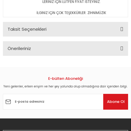
LERİNİZ İÇİN LÜTFEN FİYAT İSTEYİNİZ.
İLGİNİZ İÇİN ÇOK TEŞEKKÜRLER. ZİHNİMÜZİK
Taksit Seçenekleri
Önerileriniz
Bu ürünün fiyat bilgisi, resim, ürün açıklamalarında ve diğer
konularda yetersiz gördüğünüz noktaları öneri formunu
kullanarak tarafımıza iletebilirsiniz.
Görüş ve önerileriniz için teşekkür ederiz.
E-bülten Aboneliği
Yeni gelenler, erken erişim ve her şey yolunda olup olmadığına dair içeriden bilgi.
Ürün resmi kalitesiz, bozuk veya görüntülenemiyor.
Ürün açıklamasında eksik bilgiler bulunuyor.
Abone Ol
Ürün bilgilerinde hatalar bulunuyor.
Ürün fiyatı diğer sitelerden daha pahalı.
Bu ürüne benzer farklı alternatifler olmalı.