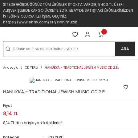
SİTEDE GÖRDÜĞÜNÜZ TÜM ÜRÜNLER STOKTA VARDIR, 5400 TL ÜZERİ
ALIŞVERİŞLERDE KARGO ÜCRETSİZDİR. EBAY'DE SATIŞTAKİ ÜRÜNLERİMİZDEN
İSTEĞİNİZ OLURSA İLETİŞİME GEÇİNİZ.
https://www.ebay.com/str/zihnimuzik
ARA
Anasayfa
CD YERLİ
HANUKKA - TRADITIONAL JEWISH MUSIC CD 2.EL
HANUKKA - TRADITIONAL JEWISH MUSIC CD 2.EL
Fiyat
8,14 TL
8,14 TL den başlayan taksitlerle!!
Kategori
CD YERLİ