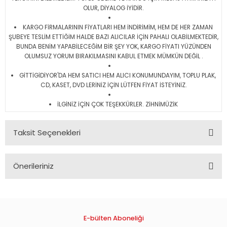
OLUR, DİYALOG İYİDİR.
KARGO FİRMALARININ FİYATLARI HEM İNDİRİMİM, HEM DE HER ZAMAN
ŞUBEYE TESLİM ETTİĞİM HALDE BAZI ALICILAR İÇİN PAHALI OLABİLMEKTEDİR,
BUNDA BENİM YAPABİLECEĞİM BİR ŞEY YOK, KARGO FİYATI YÜZÜNDEN
OLUMSUZ YORUM BIRAKILMASINI KABUL ETMEK MÜMKÜN DEĞİL .
GİTTİGİDİYOR'DA HEM SATICI HEM ALICI KONUMUNDAYIM, TOPLU PLAK,
CD, KASET, DVD LERİNİZ İÇİN LÜTFEN FİYAT İSTEYİNİZ.
İLGİNİZ İÇİN ÇOK TEŞEKKÜRLER. ZİHNİMÜZİK
Taksit Seçenekleri
Önerileriniz
Bu ürünün fiyat bilgisi, resim, ürün açıklamalarında ve diğer
konularda yetersiz gördüğünüz noktaları öneri formunu
kullanarak tarafımıza iletebilirsiniz.
Görüş ve önerileriniz için teşekkür ederiz.
E-bülten Aboneliği