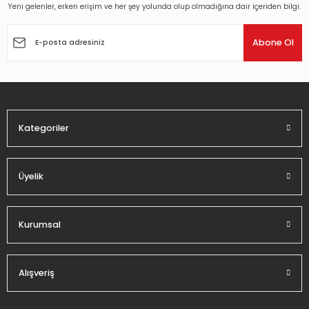
Yeni gelenler, erken erişim ve her şey yolunda olup olmadığına dair içeriden bilgi.
Ürün resmi kalitesiz, bozuk veya görüntülenemiyor.
Ürün açıklamasında eksik bilgiler bulunuyor.
Abone Ol
Ürün bilgilerinde hatalar bulunuyor.
Ürün fiyatı diğer sitelerden daha pahalı.
Bu ürüne benzer farklı alternatifler olmalı.
Kategoriler
Üyelik
Gönder
Kurumsal
Alışveriş