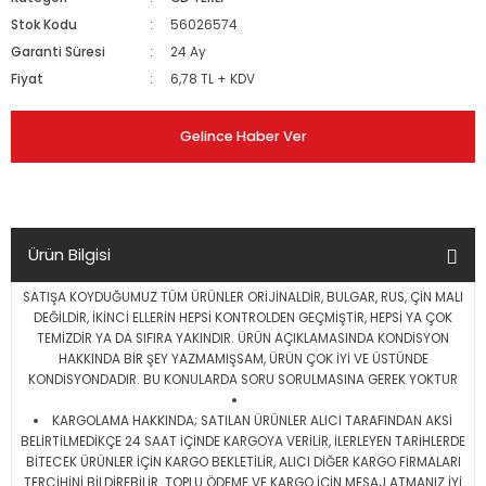
Stok Kodu
56026574
Garanti Süresi
24 Ay
Fiyat
6,78 TL + KDV
Gelince Haber Ver
Ürün Bilgisi
SATIŞA KOYDUĞUMUZ TÜM ÜRÜNLER ORİJİNALDİR, BULGAR, RUS, ÇİN MALI
DEĞİLDİR, İKİNCİ ELLERİN HEPSİ KONTROLDEN GEÇMİŞTİR, HEPSİ YA ÇOK
TEMİZDİR YA DA SIFIRA YAKINDIR. ÜRÜN AÇIKLAMASINDA KONDİSYON
HAKKINDA BİR ŞEY YAZMAMIŞSAM, ÜRÜN ÇOK İYİ VE ÜSTÜNDE
KONDİSYONDADIR. BU KONULARDA SORU SORULMASINA GEREK YOKTUR
KARGOLAMA HAKKINDA; SATILAN ÜRÜNLER ALICI TARAFINDAN AKSİ
BELİRTİLMEDİKÇE 24 SAAT İÇİNDE KARGOYA VERİLİR, İLERLEYEN TARİHLERDE
BİTECEK ÜRÜNLER İÇİN KARGO BEKLETİLİR, ALICI DİĞER KARGO FİRMALARI
TERCİHİNİ BİLDİREBİLİR. TOPLU ÖDEME VE KARGO İÇİN MESAJ ATMANIZ İYİ