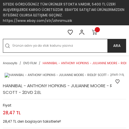
SİTEDE GÖRDÜĞÜNÜZ TÜM ÜRÜNLER STOKTA VARDIR, 5400 TL ÜZERİ
ALIŞVERİŞLERDE KARGO ÜCRETSİZDİR. EBAY'DE SATIŞTAKİ ÜRÜNLERİMİZDEN
İSTEĞİNİZ OLURSA İLETİŞİME GEÇİNİZ.
https://www.ebay.com/str/zihnimuzik
ARA
Anasayfa
DVD FİLM
HANNIBAL - ANTHONY HOPKINS - JULIANNE MOORE - RIDLEY
HANNIBAL - ANTHONY HOPKINS - JULIANNE MOORE - RIDLEY
SCOTT - 2DVD 2.EL
Fiyat
28,47 TL
28,47 TL den başlayan taksitlerle!!