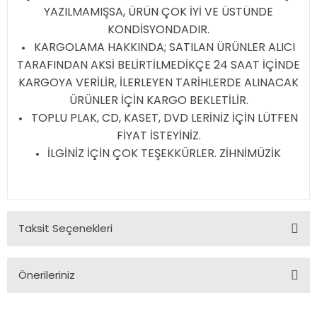
YAZILMAMIŞSA, ÜRÜN ÇOK İYİ VE ÜSTÜNDE
KONDİSYONDADIR.
KARGOLAMA HAKKINDA; SATILAN ÜRÜNLER ALICI
TARAFINDAN AKSİ BELİRTİLMEDİKÇE 24 SAAT İÇİNDE
KARGOYA VERİLİR, İLERLEYEN TARİHLERDE ALINACAK
ÜRÜNLER İÇİN KARGO BEKLETİLİR.
TOPLU PLAK, CD, KASET, DVD LERİNİZ İÇİN LÜTFEN
FİYAT İSTEYİNİZ.
İLGİNİZ İÇİN ÇOK TEŞEKKÜRLER. ZİHNİMÜZİK
Taksit Seçenekleri
Önerileriniz
Bu ürünün fiyat bilgisi, resim, ürün açıklamalarında ve diğer
konularda yetersiz gördüğünüz noktaları öneri formunu