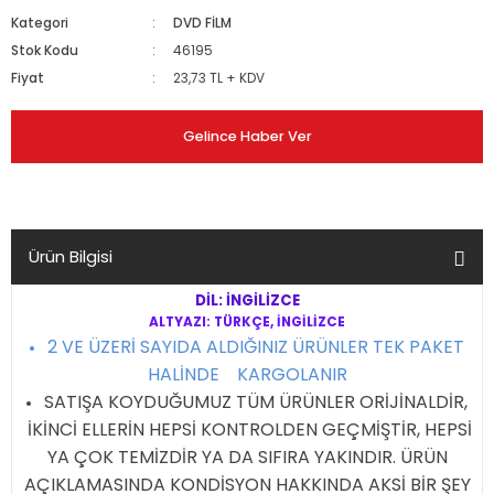
Kategori
DVD FİLM
Stok Kodu
46195
Fiyat
23,73 TL + KDV
Gelince Haber Ver
Ürün Bilgisi
DİL: İNGİLİZCE
ALTYAZI: TÜRKÇE, İNGİLİZCE
2 VE ÜZERİ SAYIDA ALDIĞINIZ ÜRÜNLER TEK PAKET
HALİNDE KARGOLANIR
SATIŞA KOYDUĞUMUZ TÜM ÜRÜNLER ORİJİNALDİR,
İKİNCİ ELLERİN HEPSİ KONTROLDEN GEÇMİŞTİR, HEPSİ
YA ÇOK TEMİZDİR YA DA SIFIRA YAKINDIR. ÜRÜN
AÇIKLAMASINDA KONDİSYON HAKKINDA AKSİ BİR ŞEY