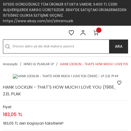
SİTEDE GÖRDÜĞÜNÜZ TÜM ÜRÜNLER STOKTA VARDIR, 5400 TL ÜZERİ
ALIŞVERİŞLERDE KARGO ÜCRETSİZDİR. EBAY'DE SATIŞTAKİ ÜRÜNLERİMİZDEN
İSTEĞİNİZ OLURSA İLETİŞİME GEÇİNİZ.
https://www.ebay.com/str/zihnimuzik
ARA
Anasayfa
İKİNCİ EL PLAKLAR LP
HANK LOCKLIN - THAT'S HOW MUCH I LOVE YOU (1
HANK LOCKLIN - THAT'S HOW MUCH I LOVE YOU (1968) - LP
2.EL PLAK
Fiyat
183,05 TL
183,05 TL den başlayan taksitlerle!!