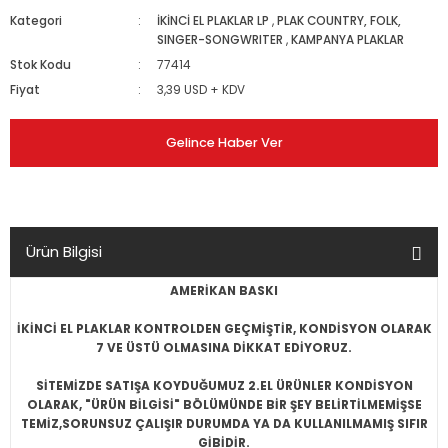
Kategori
İKİNCİ EL PLAKLAR LP
,
PLAK COUNTRY, FOLK,
SINGER-SONGWRITER
,
KAMPANYA PLAKLAR
Stok Kodu
77414
Fiyat
3,39 USD + KDV
Gelince Haber Ver
Ürün Bilgisi
AMERİKAN BASKI
İKİNCİ EL PLAKLAR KONTROLDEN GEÇMİŞTİR, KONDİSYON OLARAK
7 VE ÜSTÜ OLMASINA DİKKAT EDİYORUZ.
SİTEMİZDE SATIŞA KOYDUĞUMUZ 2.EL ÜRÜNLER KONDİSYON
OLARAK, "ÜRÜN BİLGİSİ" BÖLÜMÜNDE BİR ŞEY BELİRTİLMEMİŞSE
TEMİZ,SORUNSUZ ÇALIŞIR DURUMDA YA DA KULLANILMAMIŞ SIFIR
GİBİDİR.