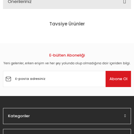
Önerileriniz
Bu ürünün fiyat bilgisi, resim, ürün açıklamalarında ve diğer
konularda yetersiz gördüğünüz noktaları öneri formunu
Tavsiye Ürünler
kullanarak tarafımıza iletebilirsiniz.
Görüş ve önerileriniz için teşekkür ederiz.
ZAZ - PARIS, ENCORE! (2015) - DVD SIFIR
ZAZ - ISA (2021) - 2LP SIFIR PLAK
Ürün resmi kalitesiz, bozuk veya görüntülenemiyor.
Ürün açıklamasında eksik bilgiler bulunuyor.
E-bülten Aboneliği
457,38 TL
1.620,00 TL
Ürün bilgilerinde hatalar bulunuyor.
Yeni gelenler, erken erişim ve her şey yolunda olup olmadığına dair içeriden bilgi.
Ürün fiyatı diğer sitelerden daha pahalı.
Abone Ol
Bu ürüne benzer farklı alternatifler olmalı.
Kategoriler
Gönder