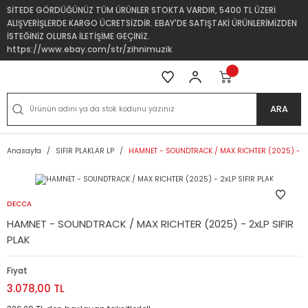
SİTEDE GÖRDÜĞÜNÜZ TÜM ÜRÜNLER STOKTA VARDIR, 5400 TL ÜZERİ
ALIŞVERİŞLERDE KARGO ÜCRETSİZDİR. EBAY'DE SATIŞTAKİ ÜRÜNLERİMİZDEN
İSTEĞİNİZ OLURSA İLETİŞİME GEÇİNİZ.
https://www.ebay.com/str/zihnimuzik
ARA
Anasayfa
SIFIR PLAKLAR LP
HAMNET - SOUNDTRACK / MAX RICHTER (2025) - 2x
DECCA
HAMNET - SOUNDTRACK / MAX RICHTER (2025) - 2xLP SIFIR
PLAK
Fiyat
3.078,00 TL