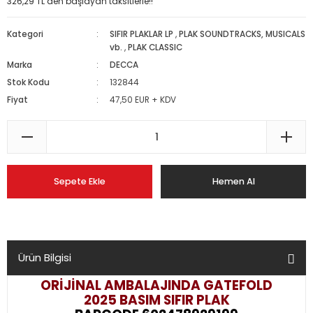
326,29 TL den başlayan taksitlerle!!
Kategori
SIFIR PLAKLAR LP
,
PLAK SOUNDTRACKS, MUSICALS
vb.
,
PLAK CLASSIC
Marka
DECCA
Stok Kodu
132844
Fiyat
47,50 EUR + KDV
Sepete Ekle
Hemen Al
Ürün Bilgisi
ORİJİNAL AMBALAJINDA GATEFOLD
2025 BASIM
SIFIR PLAK