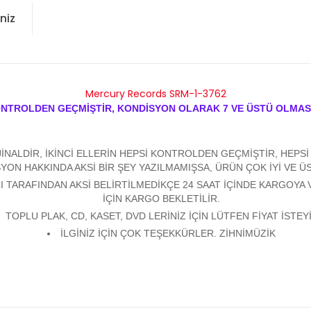
niz
Mercury Records SRM-1-3762
ONTROLDEN GEÇMİŞTİR, KONDİSYON OLARAK 7 VE ÜSTÜ OLMAS
ALDİR, İKİNCİ ELLERİN HEPSİ KONTROLDEN GEÇMİŞTİR, HEPSİ Y
YON HAKKINDA AKSİ BİR ŞEY YAZILMAMIŞSA, ÜRÜN ÇOK İYİ VE 
 TARAFINDAN AKSİ BELİRTİLMEDİKÇE 24 SAAT İÇİNDE KARGOYA 
İÇİN KARGO BEKLETİLİR.
TOPLU PLAK, CD, KASET, DVD LERİNİZ İÇİN LÜTFEN FİYAT İSTEYİ
İLGİNİZ İÇİN ÇOK TEŞEKKÜRLER. ZİHNİMÜZİK