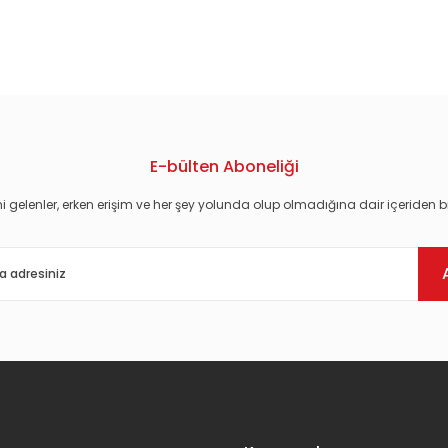
konularda yetersiz gördüğünüz noktaları öneri formunu kullanarak tarafım
E-bülten Aboneliği
i gelenler, erken erişim ve her şey yolunda olup olmadığına dair içeriden bi
Gönder