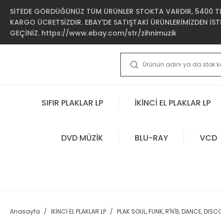
SİTEDE GÖRDÜĞÜNÜZ TÜM ÜRÜNLER STOKTA VARDIR, 5400 TL 
KARGO ÜCRETSİZDİR. EBAY'DE SATIŞTAKİ ÜRÜNLERİMİZDEN İSTE
GEÇİNİZ. https://www.ebay.com/str/zihnimuzik
SIFIR PLAKLAR LP
İKİNCİ EL PLAKLAR LP
DVD MÜZİK
BLU-RAY
VCD
Anasayfa
İKİNCİ EL PLAKLAR LP
PLAK SOUL, FUNK, R'N'B, DANCE, DISC