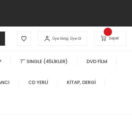
A
Sepet
Üye Girişi,
Üye Ol
P
7'' SINGLE (45LİKLER)
DVD FİLM
ANCI
CD YERLİ
KİTAP, DERGİ