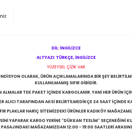
niz
DİL: İNGİLİZCE
ALTYAZI: TÜRKÇE, İNGİLİZCE
YÜZEYSEL ÇİZİK VAR
NDİSYON OLARAK, ÜRÜN AÇIKLAMALARINDA BİR ŞEY BELİRTİL
KULLANILMAMIŞ SIFIR GİBİDİR.
N ALMALAR TEK PAKET İÇİNDE KARGOLANIR. YANİ HER ÜRÜN İÇİ
R ALICI TARAFINDAN AKSİ BELİRTİLMEDİKÇE 24 SAAT İÇİNDE K
IFIR PLAKLAR HARİÇ SİTEMİZDEKİ ÜRÜNLER KADIKÖY MAĞAZAMI
ESİNİ YAPARAK KARGO YERİNE "DÜKKAN TESLİM" SEÇENEĞİNİ KU
ASAJINDAKİ MAĞAZAMIZDAN 12:00 - 19:00 SAATLERİ ARASINDA