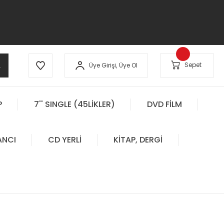
A
Sepet
Üye Girişi,
Üye Ol
P
7'' SINGLE (45LİKLER)
DVD FİLM
ANCI
CD YERLİ
KİTAP, DERGİ