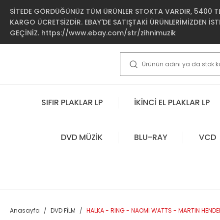
SİTEDE GÖRDÜĞÜNÜZ TÜM ÜRÜNLER STOKTA VARDIR, 5400 TL 
KARGO ÜCRETSİZDİR. EBAY'DE SATIŞTAKİ ÜRÜNLERİMİZDEN İSTE
GEÇİNİZ. https://www.ebay.com/str/zihnimuzik
SIFIR PLAKLAR LP
İKİNCİ EL PLAKLAR LP
DVD MÜZİK
BLU-RAY
VCD
Anasayfa
DVD FİLM
HALKA - RING - NAOMI WATTS - MARTIN HENDE