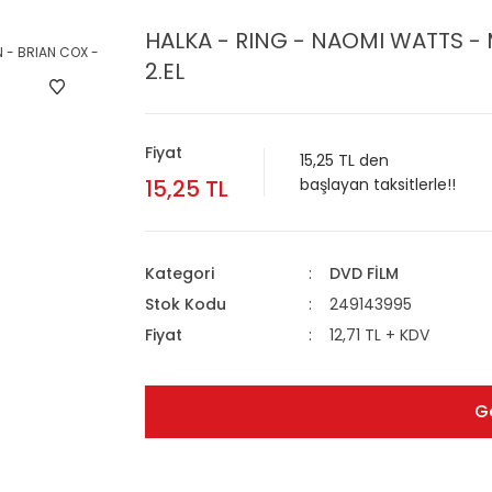
HALKA - RING - NAOMI WATTS -
2.EL
Fiyat
15,25 TL den
15,25 TL
başlayan taksitlerle!!
Kategori
DVD FİLM
Stok Kodu
249143995
Fiyat
12,71 TL + KDV
G