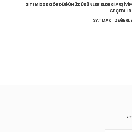
SİTEMİZDE GÖRDÜĞÜNÜZ ÜRÜNLER ELDEKİ ARŞİVİMİ
GEÇEBİLİR
SATMAK , DEĞERLEN
Bu ürünün fiyat bilgisi, resim, ürün açıklamalarında ve diğer 
Görüş ve önerileriniz için teşekkür ederiz.
Ürün resmi kalitesiz, bozuk veya görüntülenemiyor.
Ürün açıklamasında eksik bilgiler bulunuyor.
Ürün bilgilerinde hatalar bulunuyor.
Yen
Ürün fiyatı diğer sitelerden daha pahalı.
Bu ürüne benzer farklı alternatifler olmalı.