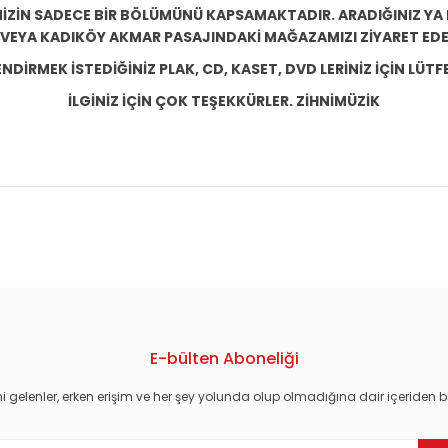
ZİN SADECE BİR BÖLÜMÜNÜ KAPSAMAKTADIR. ARADIĞINIZ YA D
 VEYA KADIKÖY AKMAR PASAJINDAKİ MAĞAZAMIZI ZİYARET EDEB
DİRMEK İSTEDİĞİNİZ PLAK, CD, KASET, DVD LERİNİZ İÇİN LÜTFE
İLGİNİZ İÇİN ÇOK TEŞEKKÜRLER. ZİHNİMÜZİK
konularda yetersiz gördüğünüz noktaları öneri formunu kullanarak tarafım
E-bülten Aboneliği
i gelenler, erken erişim ve her şey yolunda olup olmadığına dair içeriden bi