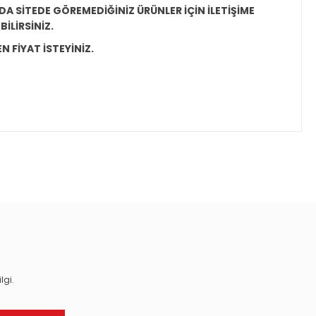
A SİTEDE GÖREMEDİĞİNİZ ÜRÜNLER İÇİN İLETİŞİME
İLİRSİNİZ.
N FİYAT İSTEYİNİZ.
ıza iletebilirsiniz.
lgi.