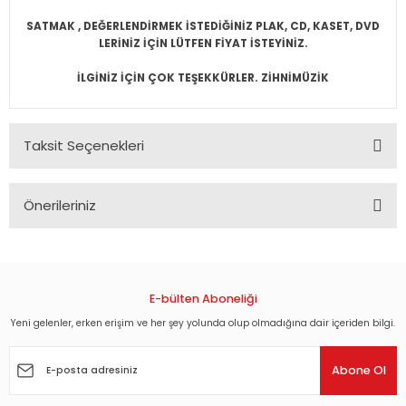
SATMAK , DEĞERLENDİRMEK İSTEDİĞİNİZ PLAK, CD, KASET, DVD
LERİNİZ İÇİN LÜTFEN FİYAT İSTEYİNİZ.
İLGİNİZ İÇİN ÇOK TEŞEKKÜRLER. ZİHNİMÜZİK
Taksit Seçenekleri
Önerileriniz
Bu ürünün fiyat bilgisi, resim, ürün açıklamalarında ve diğer
konularda yetersiz gördüğünüz noktaları öneri formunu
kullanarak tarafımıza iletebilirsiniz.
Görüş ve önerileriniz için teşekkür ederiz.
E-bülten Aboneliği
Yeni gelenler, erken erişim ve her şey yolunda olup olmadığına dair içeriden bilgi.
Ürün resmi kalitesiz, bozuk veya görüntülenemiyor.
Ürün açıklamasında eksik bilgiler bulunuyor.
Abone Ol
Ürün bilgilerinde hatalar bulunuyor.