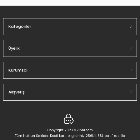
Ürün fiyatı diğer sitelerden daha pahalı.
Bu ürüne benzer farklı alternatifler olmalı.
Kategoriler
Üyelik
Gönder
Kurumsal
Alışveriş
Copyright 2023 © Zihni.com
Tüm Hakları Saklıdır. Kredi kartı bilgileriniz 256bit SSL sertifikası ile