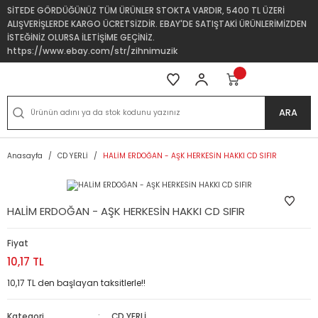
SİTEDE GÖRDÜĞÜNÜZ TÜM ÜRÜNLER STOKTA VARDIR, 5400 TL ÜZERİ
ALIŞVERİŞLERDE KARGO ÜCRETSİZDİR. EBAY'DE SATIŞTAKİ ÜRÜNLERİMİZDEN
İSTEĞİNİZ OLURSA İLETİŞİME GEÇİNİZ.
https://www.ebay.com/str/zihnimuzik
ARA
Anasayfa
CD YERLİ
HALİM ERDOĞAN - AŞK HERKESİN HAKKI CD SIFIR
HALİM ERDOĞAN - AŞK HERKESİN HAKKI CD SIFIR
Fiyat
10,17 TL
10,17 TL den başlayan taksitlerle!!
Kategori
CD YERLİ