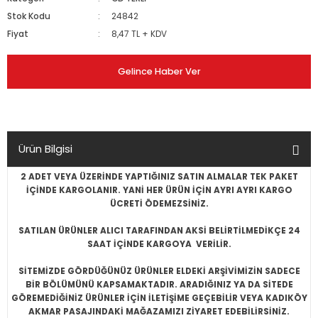
Stok Kodu
24842
Fiyat
8,47 TL + KDV
Gelince Haber Ver
Ürün Bilgisi
2 ADET VEYA ÜZERİNDE YAPTIĞINIZ SATIN ALMALAR TEK PAKET
İÇİNDE KARGOLANIR. YANİ HER ÜRÜN İÇİN AYRI AYRI KARGO
ÜCRETİ ÖDEMEZSİNİZ.
SATILAN ÜRÜNLER ALICI TARAFINDAN AKSİ BELİRTİLMEDİKÇE 24
SAAT İÇİNDE KARGOYA VERİLİR.
SİTEMİZDE GÖRDÜĞÜNÜZ ÜRÜNLER ELDEKİ ARŞİVİMİZİN SADECE
BİR BÖLÜMÜNÜ KAPSAMAKTADIR. ARADIĞINIZ YA DA SİTEDE
GÖREMEDİĞİNİZ ÜRÜNLER İÇİN İLETİŞİME GEÇEBİLİR VEYA KADIKÖY
AKMAR PASAJINDAKİ MAĞAZAMIZI ZİYARET EDEBİLİRSİNİZ.