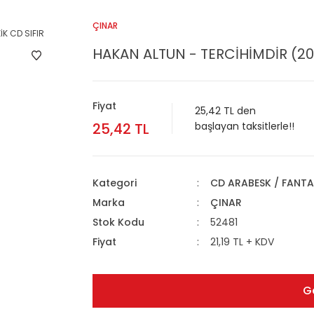
ÇINAR
HAKAN ALTUN - TERCİHİMDİR (20
Fiyat
25,42 TL den
25,42 TL
başlayan taksitlerle!!
Kategori
CD ARABESK / FANTA
Marka
ÇINAR
Stok Kodu
52481
Fiyat
21,19 TL + KDV
G