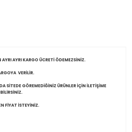
N AYRI AYRI KARGO ÜCRETİ ÖDEMEZSİNİZ.
ARGOYA VERİLİR.
A SİTEDE GÖREMEDİĞİNİZ ÜRÜNLER İÇİN İLETİŞİME
İLİRSİNİZ.
N FİYAT İSTEYİNİZ.