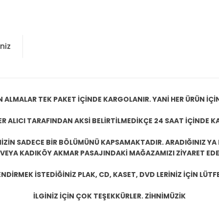
niz
N ALMALAR TEK PAKET İÇİNDE KARGOLANIR. YANİ HER ÜRÜN İÇİ
R ALICI TARAFINDAN AKSİ BELİRTİLMEDİKÇE 24 SAAT İÇİNDE K
ZİN SADECE BİR BÖLÜMÜNÜ KAPSAMAKTADIR. ARADIĞINIZ YA D
 VEYA KADIKÖY AKMAR PASAJINDAKİ MAĞAZAMIZI ZİYARET EDEB
DİRMEK İSTEDİĞİNİZ PLAK, CD, KASET, DVD LERİNİZ İÇİN LÜTFE
İLGİNİZ İÇİN ÇOK TEŞEKKÜRLER. ZİHNİMÜZİK