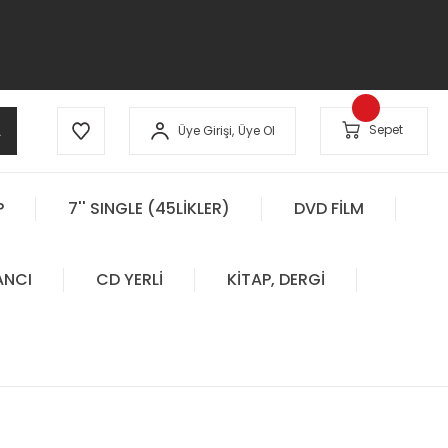
A
Sepet
Üye Girişi,
Üye Ol
P
7'' SINGLE (45LİKLER)
DVD FİLM
ANCI
CD YERLİ
KİTAP, DERGİ