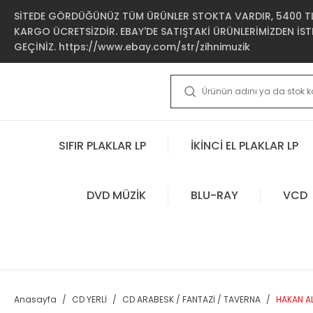
SİTEDE GÖRDÜĞÜNÜZ TÜM ÜRÜNLER STOKTA VARDIR, 5400 TL 
KARGO ÜCRETSİZDİR. EBAY'DE SATIŞTAKİ ÜRÜNLERİMİZDEN İSTE
GEÇİNİZ. https://www.ebay.com/str/zihnimuzik
SIFIR PLAKLAR LP
İKİNCİ EL PLAKLAR LP
DVD MÜZİK
BLU-RAY
VCD
Anasayfa
CD YERLİ
CD ARABESK / FANTAZİ / TAVERNA
HAKAN AL