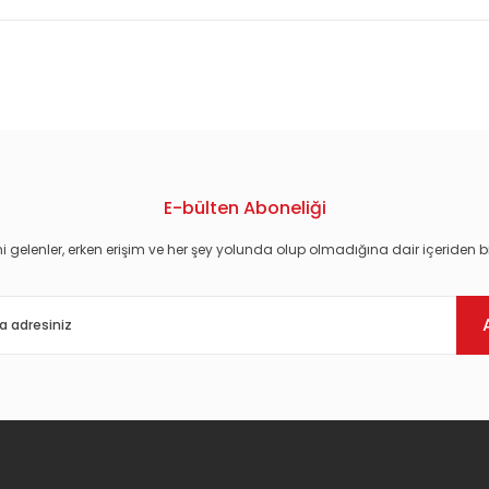
konularda yetersiz gördüğünüz noktaları öneri formunu kullanarak tarafım
E-bülten Aboneliği
i gelenler, erken erişim ve her şey yolunda olup olmadığına dair içeriden bi
Gönder