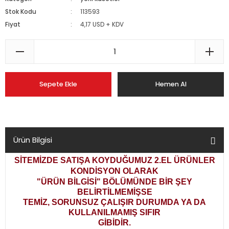
Stok Kodu
113593
Fiyat
4,17 USD + KDV
Sepete Ekle
Hemen Al
Ürün Bilgisi
SİTEMİZDE SATIŞA KOYDUĞUMUZ 2.EL ÜRÜNLER
KONDİSYON OLARAK
"ÜRÜN BİLGİSİ" BÖLÜMÜNDE BİR ŞEY
BELİRTİLMEMİŞSE
TEMİZ, SORUNSUZ ÇALIŞIR DURUMDA YA DA
KULLANILMAMIŞ SIFIR
GİBİDİR.