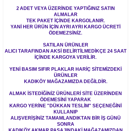
2 ADET VEYA ÜZERİNDE YAPTIĞINIZ SATIN
ALMALAR
TEK PAKET İÇİNDE KARGOLANIR.
YANİ HER ÜRÜN İÇİN AYRI AYRI KARGO ÜCRETİ
ÖDEMEZSİNİZ.
SATILAN ÜRÜNLER
ALICI TARAFINDAN AKSİ BELİRTİLMEDİKÇE 24 SAAT
İÇİNDE KARGOYA VERİLİR.
YENİ BASIM SIFIR PLAKLAR HARİÇ SİTEMİZDEKİ
ÜRÜNLER
KADIKÖY MAĞAZAMIZDA DEĞİLDİR.
ALMAK İSTEDİĞİNİZ ÜRÜNLERİ SİTE ÜZERİNDEN
ÖDEMESİNİ YAPARAK
KARGO YERİNE "DÜKKAN TESLİM" SEÇENEĞİNİ
KULLANIP
ALIŞVERİŞİNİZ TAMAMLANDIKTAN BİR İŞ GÜNÜ
SONRA
KADIKÖY AKMAR PASAJINDAKİ MAĞAZAMIZDAN