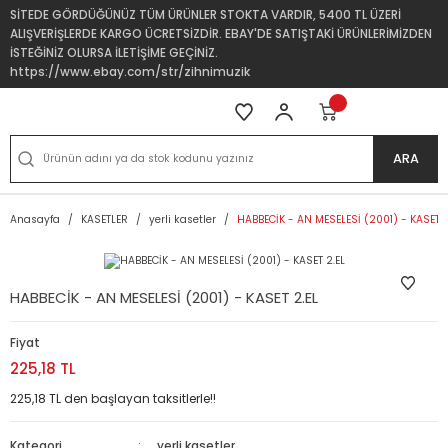
SİTEDE GÖRDÜĞÜNÜZ TÜM ÜRÜNLER STOKTA VARDIR, 5400 TL ÜZERİ
ALIŞVERİŞLERDE KARGO ÜCRETSİZDİR. EBAY'DE SATIŞTAKİ ÜRÜNLERİMİZDEN
İSTEĞİNİZ OLURSA İLETİŞİME GEÇİNİZ.
https://www.ebay.com/str/zihnimuzik
ARA
Anasayfa
KASETLER
yerli kasetler
HABBECİK - AN MESELESİ (2001) - KASET 2
HABBECİK - AN MESELESİ (2001) - KASET 2.EL
Fiyat
225,18 TL
225,18 TL den başlayan taksitlerle!!
Kategori
yerli kasetler