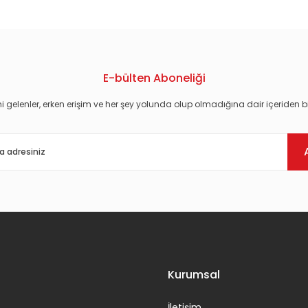
E-bülten Aboneliği
i gelenler, erken erişim ve her şey yolunda olup olmadığına dair içeriden bi
Gönder
Kurumsal
İletişim