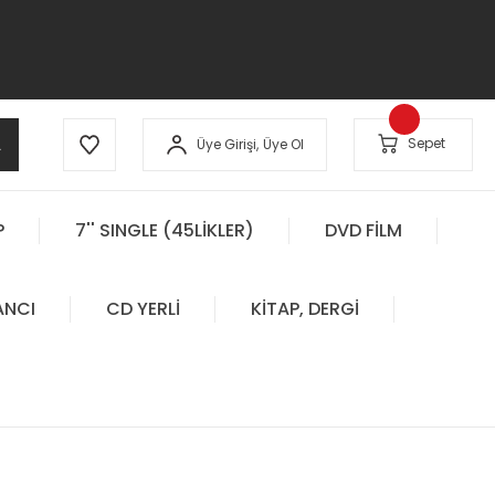
A
Sepet
Üye Girişi,
Üye Ol
P
7'' SINGLE (45LİKLER)
DVD FİLM
ANCI
CD YERLİ
KİTAP, DERGİ