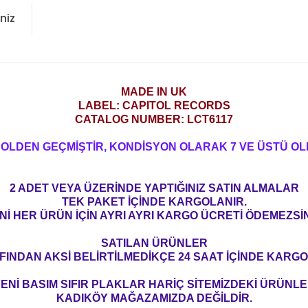
niz
MADE IN UK
LABEL: CAPITOL RECORDS
CATALOG NUMBER: LCT6117
ROLDEN GEÇMİŞTİR, KONDİSYON OLARAK 7 VE ÜSTÜ OL
2 ADET VEYA ÜZERİNDE YAPTIĞINIZ SATIN ALMALAR
TEK PAKET İÇİNDE KARGOLANIR.
Nİ HER ÜRÜN İÇİN AYRI AYRI KARGO ÜCRETİ ÖDEMEZSİN
SATILAN ÜRÜNLER
FINDAN AKSİ BELİRTİLMEDİKÇE 24 SAAT İÇİNDE KARGO
ENİ BASIM SIFIR PLAKLAR HARİÇ SİTEMİZDEKİ ÜRÜNL
KADIKÖY MAĞAZAMIZDA DEĞİLDİR.