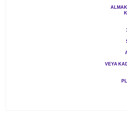
ALMAK 
K
VEYA KAD
PL
Bu ürünün fiyat bilgisi, resim, ürün açıklamalarında ve diğer 