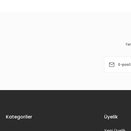
Görüş ve önerileriniz için teşekkür ederiz.
Ürün resmi kalitesiz, bozuk veya görüntülenemiyor.
Ürün açıklamasında eksik bilgiler bulunuyor.
Ürün bilgilerinde hatalar bulunuyor.
Yen
Ürün fiyatı diğer sitelerden daha pahalı.
Bu ürüne benzer farklı alternatifler olmalı.
Kategoriler
Üyelik
Yeni Üyelik