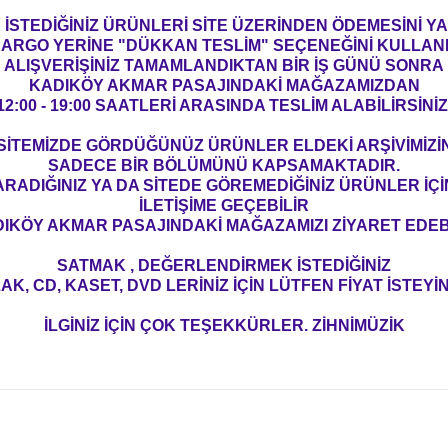
İSTEDİĞİNİZ ÜRÜNLERİ SİTE ÜZERİNDEN ÖDEMESİNİ 
ARGO YERİNE "DÜKKAN TESLİM" SEÇENEĞİNİ KULLAN
ALIŞVERİŞİNİZ TAMAMLANDIKTAN BİR İŞ GÜNÜ SONRA
KADIKÖY AKMAR PASAJINDAKİ MAĞAZAMIZDAN
12:00 - 19:00 SAATLERİ ARASINDA TESLİM ALABİLİRSİNİZ
SİTEMİZDE GÖRDÜĞÜNÜZ ÜRÜNLER ELDEKİ ARŞİVİMİZİ
SADECE BİR BÖLÜMÜNÜ KAPSAMAKTADIR.
ARADIĞINIZ YA DA SİTEDE GÖREMEDİĞİNİZ ÜRÜNLER İÇİ
İLETİŞİME GEÇEBİLİR
IKÖY AKMAR PASAJINDAKİ MAĞAZAMIZI ZİYARET EDEBİ
SATMAK , DEĞERLENDİRMEK İSTEDİĞİNİZ
AK, CD, KASET, DVD LERİNİZ İÇİN LÜTFEN FİYAT İSTEYİN
İLGİNİZ İÇİN ÇOK TEŞEKKÜRLER. ZİHNİMÜZİK
konularda yetersiz gördüğünüz noktaları öneri formunu kullanarak tarafım