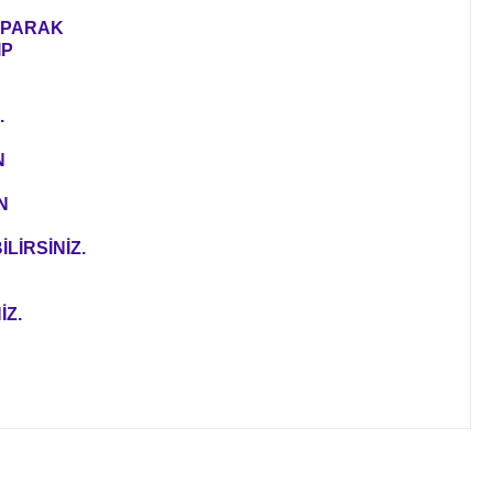
YAPARAK
IP
.
N
N
LİRSİNİZ.
İZ.
ıza iletebilirsiniz.