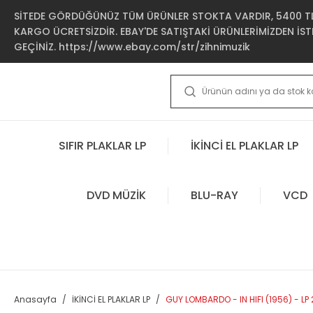
SİTEDE GÖRDÜĞÜNÜZ TÜM ÜRÜNLER STOKTA VARDIR, 5400 TL 
KARGO ÜCRETSİZDİR. EBAY'DE SATIŞTAKİ ÜRÜNLERİMİZDEN İSTE
GEÇİNİZ. https://www.ebay.com/str/zihnimuzik
SIFIR PLAKLAR LP
İKİNCİ EL PLAKLAR LP
DVD MÜZİK
BLU-RAY
VCD
Anasayfa
İKİNCİ EL PLAKLAR LP
GUY LOMBARDO - IN HIFI (1956) - LP 