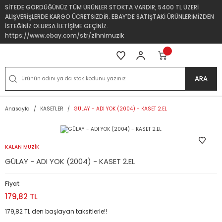
SİTEDE GÖRDÜĞÜNÜZ TÜM ÜRÜNLER STOKTA VARDIR, 5400 TL ÜZERİ
ALIŞVERİŞLERDE KARGO ÜCRETSİZDİR. EBAY'DE SATIŞTAKİ ÜRÜNLERİMİZDEN
İSTEĞİNİZ OLURSA İLETİŞİME GEÇİNİZ.
https://www.ebay.com/str/zihnimuzik
ARA
Anasayfa
KASETLER
GÜLAY - ADI YOK (2004) - KASET 2.EL
KALAN MÜZİK
GÜLAY - ADI YOK (2004) - KASET 2.EL
Fiyat
179,82 TL
179,82 TL den başlayan taksitlerle!!