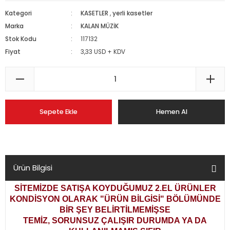
Kategori
KASETLER
,
yerli kasetler
Marka
KALAN MÜZİK
Stok Kodu
117132
Fiyat
3,33 USD + KDV
Sepete Ekle
Hemen Al
Ürün Bilgisi
SİTEMİZDE SATIŞA KOYDUĞUMUZ 2.EL ÜRÜNLER
KONDİSYON OLARAK
"ÜRÜN BİLGİSİ" BÖLÜMÜNDE
BİR ŞEY BELİRTİLMEMİŞSE
TEMİZ, SORUNSUZ ÇALIŞIR DURUMDA YA DA