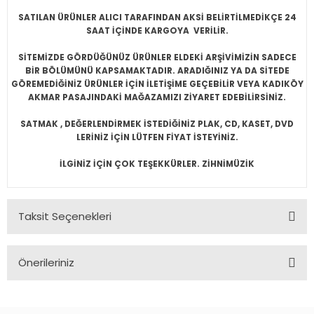
SATILAN ÜRÜNLER ALICI TARAFINDAN AKSİ BELİRTİLMEDİKÇE 24
SAAT İÇİNDE KARGOYA VERİLİR.
SİTEMİZDE GÖRDÜĞÜNÜZ ÜRÜNLER ELDEKİ ARŞİVİMİZİN SADECE
BİR BÖLÜMÜNÜ KAPSAMAKTADIR. ARADIĞINIZ YA DA SİTEDE
GÖREMEDİĞİNİZ ÜRÜNLER İÇİN İLETİŞİME GEÇEBİLİR VEYA KADIKÖY
AKMAR PASAJINDAKİ MAĞAZAMIZI ZİYARET EDEBİLİRSİNİZ.
SATMAK , DEĞERLENDİRMEK İSTEDİĞİNİZ PLAK, CD, KASET, DVD
LERİNİZ İÇİN LÜTFEN FİYAT İSTEYİNİZ.
İLGİNİZ İÇİN ÇOK TEŞEKKÜRLER. ZİHNİMÜZİK
Taksit Seçenekleri
Önerileriniz
Bu ürünün fiyat bilgisi, resim, ürün açıklamalarında ve diğer
konularda yetersiz gördüğünüz noktaları öneri formunu