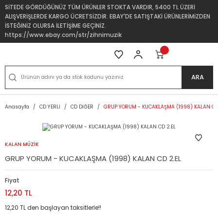
SİTEDE GÖRDÜĞÜNÜZ TÜM ÜRÜNLER STOKTA VARDIR, 5400 TL ÜZERİ
ALIŞVERİŞLERDE KARGO ÜCRETSİZDİR. EBAY'DE SATIŞTAKİ ÜRÜNLERİMİZDEN
İSTEĞİNİZ OLURSA İLETİŞİME GEÇİNİZ.
https://www.ebay.com/str/zihnimuzik
ARA
Anasayfa
CD YERLİ
CD DİĞER
GRUP YORUM - KUCAKLAŞMA (1998) KALAN CD 
KALAN MÜZİK
GRUP YORUM - KUCAKLAŞMA (1998) KALAN CD 2.EL
Fiyat
12,20 TL
12,20 TL den başlayan taksitlerle!!