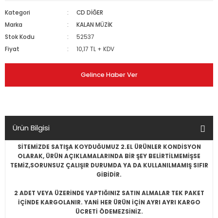
Kategori
CD DİĞER
Marka
KALAN MÜZİK
Stok Kodu
52537
Fiyat
10,17 TL + KDV
Gelince Haber Ver
Ürün Bilgisi
SİTEMİZDE SATIŞA KOYDUĞUMUZ 2.EL ÜRÜNLER KONDİSYON
OLARAK, ÜRÜN AÇIKLAMALARINDA BİR ŞEY BELİRTİLMEMİŞSE
TEMİZ,SORUNSUZ ÇALIŞIR DURUMDA YA DA KULLANILMAMIŞ SIFIR
GİBİDİR.
2 ADET VEYA ÜZERİNDE YAPTIĞINIZ SATIN ALMALAR TEK PAKET
İÇİNDE KARGOLANIR. YANİ HER ÜRÜN İÇİN AYRI AYRI KARGO
ÜCRETİ ÖDEMEZSİNİZ.