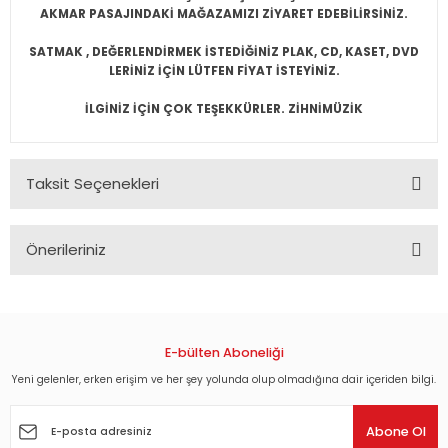
AKMAR PASAJINDAKİ MAĞAZAMIZI ZİYARET EDEBİLİRSİNİZ.
SATMAK , DEĞERLENDİRMEK İSTEDİĞİNİZ PLAK, CD, KASET, DVD
LERİNİZ İÇİN LÜTFEN FİYAT İSTEYİNİZ.
İLGİNİZ İÇİN ÇOK TEŞEKKÜRLER. ZİHNİMÜZİK
Taksit Seçenekleri
Önerileriniz
Bu ürünün fiyat bilgisi, resim, ürün açıklamalarında ve diğer
konularda yetersiz gördüğünüz noktaları öneri formunu
kullanarak tarafımıza iletebilirsiniz.
Görüş ve önerileriniz için teşekkür ederiz.
E-bülten Aboneliği
Yeni gelenler, erken erişim ve her şey yolunda olup olmadığına dair içeriden bilgi.
Ürün resmi kalitesiz, bozuk veya görüntülenemiyor.
Ürün açıklamasında eksik bilgiler bulunuyor.
Abone Ol