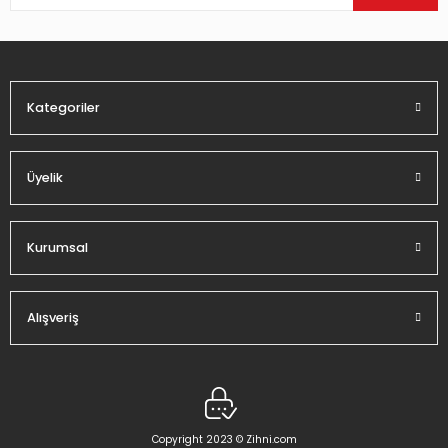
Ürün bilgilerinde hatalar bulunuyor.
Ürün fiyatı diğer sitelerden daha pahalı.
Bu ürüne benzer farklı alternatifler olmalı.
Kategoriler
Üyelik
Gönder
Kurumsal
Alışveriş
Copyright 2023 © Zihni.com