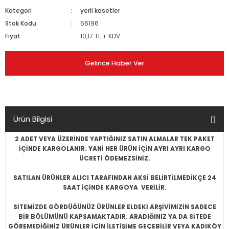
Kategori
yerli kasetler
Stok Kodu
56196
Fiyat
10,17 TL + KDV
Gelince Haber Ver
Ürün Bilgisi
2 ADET VEYA ÜZERİNDE YAPTIĞINIZ SATIN ALMALAR TEK PAKET
İÇİNDE KARGOLANIR. YANİ HER ÜRÜN İÇİN AYRI AYRI KARGO
ÜCRETİ ÖDEMEZSİNİZ.
SATILAN ÜRÜNLER ALICI TARAFINDAN AKSİ BELİRTİLMEDİKÇE 24
SAAT İÇİNDE KARGOYA VERİLİR.
SİTEMİZDE GÖRDÜĞÜNÜZ ÜRÜNLER ELDEKİ ARŞİVİMİZİN SADECE
BİR BÖLÜMÜNÜ KAPSAMAKTADIR. ARADIĞINIZ YA DA SİTEDE
GÖREMEDİĞİNİZ ÜRÜNLER İÇİN İLETİŞİME GEÇEBİLİR VEYA KADIKÖY