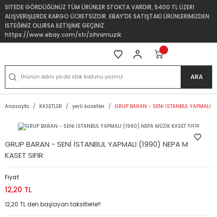
SİTEDE GÖRDÜĞÜNÜZ TÜM ÜRÜNLER STOKTA VARDIR, 5400 TL ÜZERİ
ALIŞVERİŞLERDE KARGO ÜCRETSİZDİR. EBAY'DE SATIŞTAKİ ÜRÜNLERİMİZDEN
İSTEĞİNİZ OLURSA İLETİŞİME GEÇİNİZ.
https://www.ebay.com/str/zihnimuzik
ARA
Anasayfa
KASETLER
yerli kasetler
GRUP BARAN - SENİ İSTANBUL YAPMALI (1
GRUP BARAN - SENİ İSTANBUL YAPMALI (1990) NEPA MÜZİK
KASET SIFIR
Fiyat
12,20 TL
12,20 TL den başlayan taksitlerle!!