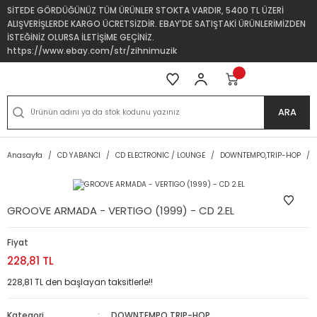
SİTEDE GÖRDÜĞÜNÜZ TÜM ÜRÜNLER STOKTA VARDIR, 5400 TL ÜZERİ
ALIŞVERİŞLERDE KARGO ÜCRETSİZDİR. EBAY'DE SATIŞTAKİ ÜRÜNLERİMİZDEN
İSTEĞİNİZ OLURSA İLETİŞİME GEÇİNİZ.
https://www.ebay.com/str/zihnimuzik
ARA
Anasayfa
CD YABANCI
CD ELECTRONIC / LOUNGE
DOWNTEMPO,TRIP-HOP
GROOVE ARMADA - VERTIGO (1999) - CD 2.EL
Fiyat
228,81 TL
228,81 TL den başlayan taksitlerle!!
Kategori
DOWNTEMPO,TRIP-HOP