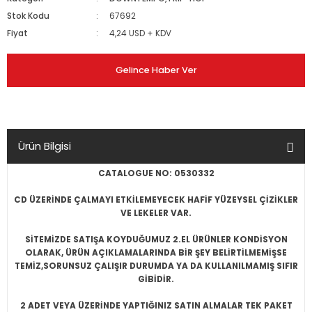
Stok Kodu
67692
Fiyat
4,24 USD + KDV
Gelince Haber Ver
Ürün Bilgisi
CATALOGUE NO: 0530332
CD ÜZERİNDE ÇALMAYI ETKİLEMEYECEK HAFİF YÜZEYSEL ÇİZİKLER
VE LEKELER VAR.
SİTEMİZDE SATIŞA KOYDUĞUMUZ 2.EL ÜRÜNLER KONDİSYON
OLARAK, ÜRÜN AÇIKLAMALARINDA BİR ŞEY BELİRTİLMEMİŞSE
TEMİZ,SORUNSUZ ÇALIŞIR DURUMDA YA DA KULLANILMAMIŞ SIFIR
GİBİDİR.
2 ADET VEYA ÜZERİNDE YAPTIĞINIZ SATIN ALMALAR TEK PAKET