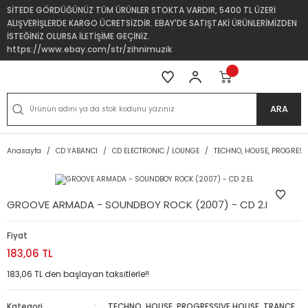
SİTEDE GÖRDÜĞÜNÜZ TÜM ÜRÜNLER STOKTA VARDIR, 5400 TL ÜZERİ
ALIŞVERİŞLERDE KARGO ÜCRETSİZDİR. EBAY'DE SATIŞTAKİ ÜRÜNLERİMİZDEN
İSTEĞİNİZ OLURSA İLETİŞİME GEÇİNİZ.
https://www.ebay.com/str/zihnimuzik
ARA
Anasayfa
CD YABANCI
CD ELECTRONIC / LOUNGE
TECHNO, HOUSE, PROGRESS
GROOVE ARMADA - SOUNDBOY ROCK (2007) - CD 2.EL
Fiyat
183,06 TL
183,06 TL den başlayan taksitlerle!!
Kategori
TECHNO, HOUSE, PROGRESSIVE HOUSE, TRANCE