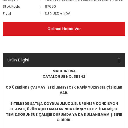
Stok Kodu
67690
Fiyat
3,39 USD + KDV
Gelince Haber Ver
Ürün Bilgisi
MADE IN USA
CATALOGUE NO: SR342
CD ÜZERİNDE ÇALMAYI ETKİLEMEYECEK HAFİF YÜZEYSEL ÇİZİKLER
VAR.
SİTEMİZDE SATIŞA KOYDUĞUMUZ 2.EL ÜRÜNLER KONDİSYON
OLARAK, ÜRÜN AÇIKLAMALARINDA BİR ŞEY BELİRTİLMEMİŞSE
TEMİZ,SORUNSUZ ÇALIŞIR DURUMDA YA DA KULLANILMAMIŞ SIFIR
GİBİDİR.