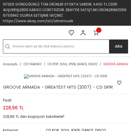
SİTEDE GÖRDÜĞÜNÜZ TÜM ÜRÜNLER STOKTA VARDIR, 5400 TL ÜZERİ
ALIŞVERİŞLERDE KARGO ÜCRETSİZDİR. EBAY'DE SATIŞTAKİ ÜRÜNLERİMİZDEN
İSTEĞİNİZ OLURSA İLETİŞİME GEÇİNİZ.
https://www.ebay.com/str/zihnimuzik
ARA
Anasayfa
CD YABANCI
CD POP, SOUL, R'N'B, DANCE, DISCO
GROOVE ARMADA - 
GROOVE ARMADA - GREATEST HITS (2007) - CD SIFIR
Fiyat
228,96 TL
228,96 TL den başlayan taksitlerle!!
Kategori
CD POP, SOUL, R'N'B, DANCE, DISCO