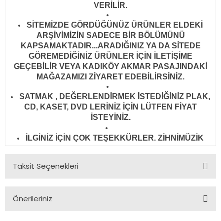
VERİLİR
.
SİTEMİZDE GÖRDÜĞÜNÜZ ÜRÜNLER ELDEKİ
ARŞİVİMİZİN SADECE BİR BÖLÜMÜNÜ
KAPSAMAKTADIR...ARADIĞINIZ YA DA SİTEDE
GÖREMEDİĞİNİZ ÜRÜNLER İÇİN İLETİŞİME
GEÇEBİLİR VEYA KADIKÖY AKMAR PASAJINDAKİ
MAĞAZAMIZI ZİYARET EDEBİLİRSİNİZ.
SATMAK , DEĞERLENDİRMEK İSTEDİĞİNİZ PLAK,
CD, KASET, DVD LERİNİZ İÇİN LÜTFEN FİYAT
İSTEYİNİZ.
İLGİNİZ İÇİN ÇOK TEŞEKKÜRLER. ZİHNİMÜZİK
Taksit Seçenekleri
Önerileriniz
Bu ürünün fiyat bilgisi, resim, ürün açıklamalarında ve diğer