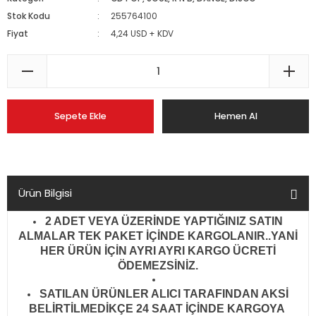
Stok Kodu
255764100
Fiyat
4,24 USD + KDV
Sepete Ekle
Hemen Al
Ürün Bilgisi
2 ADET VEYA ÜZERİNDE YAPTIĞINIZ SATIN
ALMALAR TEK PAKET İÇİNDE KARGOLANIR..YANİ
HER ÜRÜN İÇİN AYRI AYRI KARGO ÜCRETİ
ÖDEMEZSİNİZ.
SATILAN ÜRÜNLER ALICI TARAFINDAN AKSİ
BELİRTİLMEDİKÇE 24 SAAT İÇİNDE KARGOYA