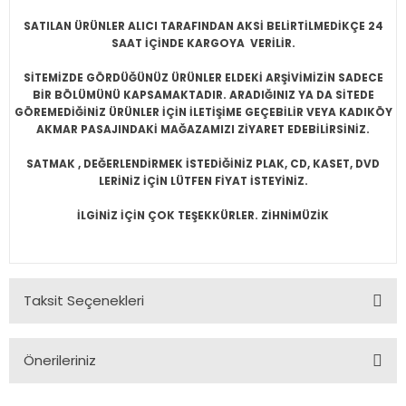
SATILAN ÜRÜNLER ALICI TARAFINDAN AKSİ BELİRTİLMEDİKÇE 24
SAAT İÇİNDE KARGOYA VERİLİR.
SİTEMİZDE GÖRDÜĞÜNÜZ ÜRÜNLER ELDEKİ ARŞİVİMİZİN SADECE
BİR BÖLÜMÜNÜ KAPSAMAKTADIR. ARADIĞINIZ YA DA SİTEDE
GÖREMEDİĞİNİZ ÜRÜNLER İÇİN İLETİŞİME GEÇEBİLİR VEYA KADIKÖY
AKMAR PASAJINDAKİ MAĞAZAMIZI ZİYARET EDEBİLİRSİNİZ.
SATMAK , DEĞERLENDİRMEK İSTEDİĞİNİZ PLAK, CD, KASET, DVD
LERİNİZ İÇİN LÜTFEN FİYAT İSTEYİNİZ.
İLGİNİZ İÇİN ÇOK TEŞEKKÜRLER. ZİHNİMÜZİK
Taksit Seçenekleri
Önerileriniz
Bu ürünün fiyat bilgisi, resim, ürün açıklamalarında ve diğer