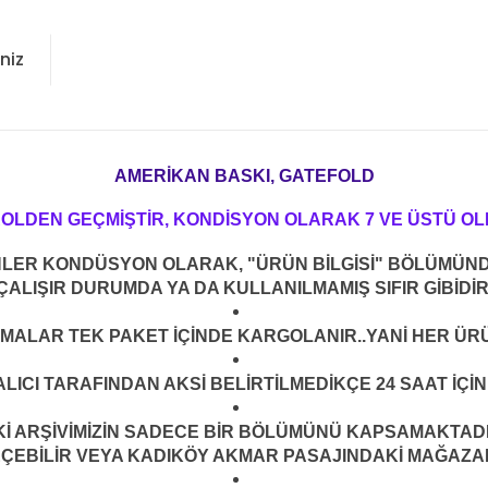
niz
AMERİKAN BASKI, GATEFOLD
ROLDEN GEÇMİŞTİR, KONDİSYON OLARAK 7 VE ÜSTÜ OL
NLER KONDÜSYON OLARAK, "ÜRÜN BİLGİSİ" BÖLÜMÜND
ÇALIŞIR DURUMDA YA DA KULLANILMAMIŞ SIFIR GİBİDİ
LMALAR TEK PAKET İÇİNDE KARGOLANIR..YANİ HER ÜRÜ
LICI TARAFINDAN AKSİ BELİRTİLMEDİKÇE 24 SAAT İÇ
ARŞİVİMİZİN SADECE BİR BÖLÜMÜNÜ KAPSAMAKTADIR.
EÇEBİLİR VEYA KADIKÖY AKMAR PASAJINDAKİ MAĞAZAMI