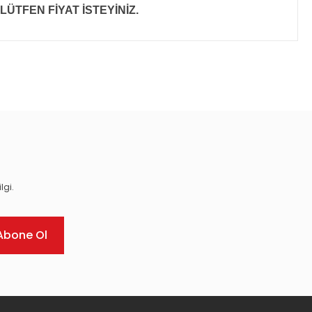
LÜTFEN FİYAT İSTEYİNİZ.
ıza iletebilirsiniz.
lgi.
Abone Ol