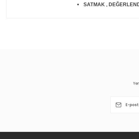
SATMAK , DEĞERLENDİR
Bu ürünün fiyat bilgisi, resim, ürün açıklamalarında ve diğer 
Görüş ve önerileriniz için teşekkür ederiz.
Ürün resmi kalitesiz, bozuk veya görüntülenemiyor.
Ürün açıklamasında eksik bilgiler bulunuyor.
Ürün bilgilerinde hatalar bulunuyor.
Yen
Ürün fiyatı diğer sitelerden daha pahalı.
Bu ürüne benzer farklı alternatifler olmalı.