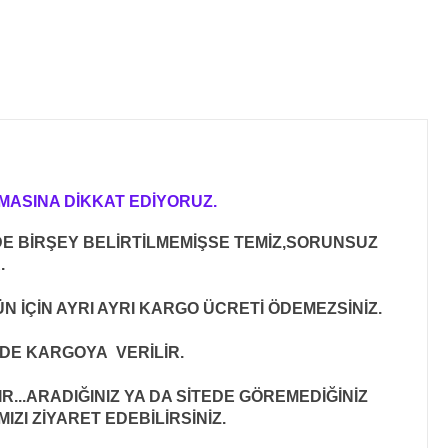
MASINA DİKKAT EDİYORUZ.
E BİRŞEY BELİRTİLMEMİŞSE TEMİZ,SORUNSUZ
R
.
N İÇİN AYRI AYRI KARGO ÜCRETİ ÖDEMEZSİNİZ.
İNDE KARGOYA VERİLİR
.
..ARADIĞINIZ YA DA SİTEDE GÖREMEDİĞİNİZ
ZI ZİYARET EDEBİLİRSİNİZ.