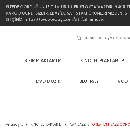
SİTEDE GÖRDÜĞÜNÜZ TÜM ÜRÜNLER STOKTA VARDIR, 5400 TL 
KARGO ÜCRETSİZDİR. EBAY'DE SATIŞTAKİ ÜRÜNLERİMİZDEN İSTE
GEÇİNİZ. https://www.ebay.com/str/zihnimuzik
SIFIR PLAKLAR LP
İKİNCİ EL PLAKLAR LP
DVD MÜZİK
BLU-RAY
VCD
Anasayfa
İKİNCİ EL PLAKLAR LP
PLAK JAZZ
GREATEST JAZZ CONCE