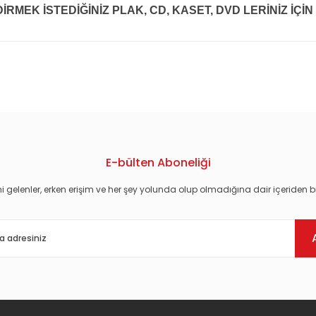
MEK İSTEDİĞİNİZ PLAK, CD, KASET, DVD LERİNİZ İÇİN 
konularda yetersiz gördüğünüz noktaları öneri formunu kullanarak tarafım
E-bülten Aboneliği
i gelenler, erken erişim ve her şey yolunda olup olmadığına dair içeriden bi
Gönder