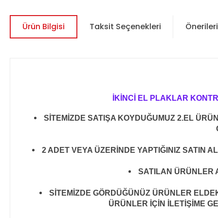
Ürün Bilgisi
Taksit Seçenekleri
Önerileri
İKİNCİ EL PLAKLAR KONT
SİTEMİZDE SATIŞA KOYDUĞUMUZ 2.EL ÜRÜ
2 ADET VEYA ÜZERİNDE YAPTIĞINIZ SATIN A
SATILAN ÜRÜNLER A
SİTEMİZDE GÖRDÜĞÜNÜZ ÜRÜNLER ELDEKİ 
ÜRÜNLER İÇİN İLETİŞİME G