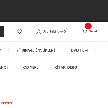
A
Sepet
Üye Girişi,
Üye Ol
P
7'' SINGLE (45LİKLER)
DVD FİLM
ANCI
CD YERLİ
KİTAP, DERGİ
 MINGUS..