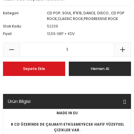
Kategori
CD POP, SOUL, R'N'B, DANCE, DISCO
,
CD POP
ROCK,CLASSIC ROCK,PROGRESSIVE ROCK
Stok Kodu
52239
Fiyat
13,56 GBP + KDV
Sepete Ekle
Hemen Al
Ürün Bilgisi
MADE IN EU
8 CD ÜZERİNDE DE ÇALMAYI ETKİLEMEYECEK HAFİF YÜZEYSEL
ÇİZİKLER VAR.