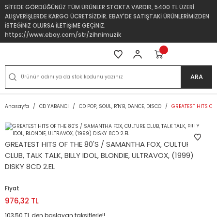
SİTEDE GÖRDÜĞÜNÜZ TÜM ÜRÜNLER STOKTA VARDIR, 5400 TL ÜZERİ
ALIŞVERİŞLERDE KARGO ÜCRETSİZDİR. EBAY'DE SATIŞTAKİ ÜRÜNLERİMİZDEN
İSTEĞİNİZ OLURSA İLETİŞİME GEÇİNİZ.
https://www.ebay.com/str/zihnimuzik
ARA
Anasayfa
CD YABANCI
CD POP, SOUL, R'N'B, DANCE, DISCO
GREATEST HITS OF 
GREATEST HITS OF THE 80'S / SAMANTHA FOX, CULTURE
CLUB, TALK TALK, BILLY IDOL, BLONDIE, ULTRAVOX, (1999)
DISKY 8CD 2.EL
Fiyat
976,32 TL
103,50 TL den başlayan taksitlerle!!