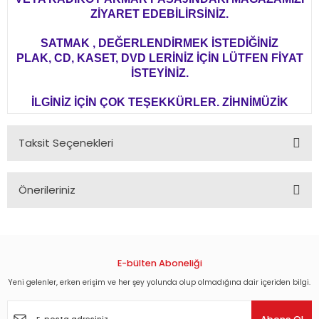
ZİYARET EDEBİLİRSİNİZ.
SATMAK , DEĞERLENDİRMEK İSTEDİĞİNİZ
PLAK, CD, KASET, DVD LERİNİZ İÇİN LÜTFEN FİYAT
İSTEYİNİZ.
İLGİNİZ İÇİN ÇOK TEŞEKKÜRLER. ZİHNİMÜZİK
Taksit Seçenekleri
Önerileriniz
Bu ürünün fiyat bilgisi, resim, ürün açıklamalarında ve diğer
konularda yetersiz gördüğünüz noktaları öneri formunu
kullanarak tarafımıza iletebilirsiniz.
Görüş ve önerileriniz için teşekkür ederiz.
E-bülten Aboneliği
Yeni gelenler, erken erişim ve her şey yolunda olup olmadığına dair içeriden bilgi.
Ürün resmi kalitesiz, bozuk veya görüntülenemiyor.
Ürün açıklamasında eksik bilgiler bulunuyor.