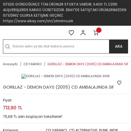
SİTEDE GÖRDÜĞÜNÜZ TÜM ÜRÜNLER STOKTA VARDIR, 5400 TL ÜZERİ
ALIŞVERİŞLERDE KARGO ÜCRETSİZDİR. EBAY'DE SATIŞTAKİ ÜRÜNLERİMİZDEN
İSTEĞİNİZ OLURSA İLETİŞİME GEÇİNİZ.
https://www.ebay.com/str/zihnimuzik
ARA
Anasayfa
CD YABANCI
GORILLAZ - DEMON DAYS (2005) CD AMBALAJINDA SIFI
GORILLAZ - DEMON DAYS (2005) CD AMBALAJINDA SIFIR
Fiyat
713,90 TL
75,68 TL den başlayan taksitlerle!!
Kategori
CD YABANCI
,
CD ALTERNATIVE, PUNK, INDIE,