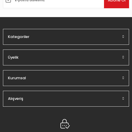
Abone Ol
Ürün bilgilerinde hatalar bulunuyor.
Ürün fiyatı diğer sitelerden daha pahalı.
Bu ürüne benzer farklı alternatifler olmalı.
Kategoriler
Üyelik
Gönder
Kurumsal
Alışveriş