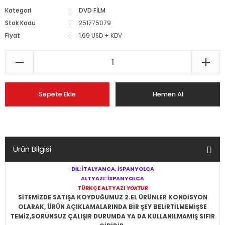
Kategori
DVD FİLM
Stok Kodu
251775079
Fiyat
1,69 USD + KDV
Sepete Ekle
Hemen Al
Ürün Bilgisi
DİL: İTALYANCA, İSPANYOLCA
ALTYAZI: İSPANYOLCA
TÜRKÇE ALTYAZI
YOKTUR
SİTEMİZDE SATIŞA KOYDUĞUMUZ 2.EL ÜRÜNLER KONDİSYON
OLARAK, ÜRÜN AÇIKLAMALARINDA BİR ŞEY BELİRTİLMEMİŞSE
TEMİZ,SORUNSUZ ÇALIŞIR DURUMDA YA DA KULLANILMAMIŞ SIFIR