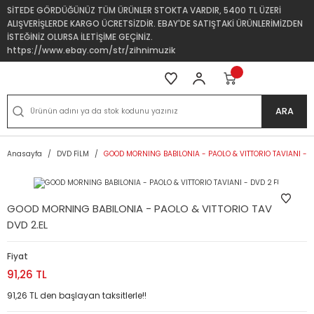
SİTEDE GÖRDÜĞÜNÜZ TÜM ÜRÜNLER STOKTA VARDIR, 5400 TL ÜZERİ
ALIŞVERİŞLERDE KARGO ÜCRETSİZDİR. EBAY'DE SATIŞTAKİ ÜRÜNLERİMİZDEN
İSTEĞİNİZ OLURSA İLETİŞİME GEÇİNİZ.
https://www.ebay.com/str/zihnimuzik
ARA
Anasayfa
DVD FİLM
GOOD MORNING BABILONIA - PAOLO & VITTORIO TAVIANI - D
GOOD MORNING BABILONIA - PAOLO & VITTORIO TAVIANI -
DVD 2.EL
Fiyat
91,26 TL
91,26 TL den başlayan taksitlerle!!