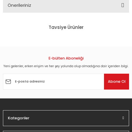
Önerileriniz
Bu ürünün fiyat bilgisi, resim, ürün açıklamalarında ve diğer
konularda yetersiz gördüğünüz noktaları öneri formunu
Tavsiye Ürünler
kullanarak tarafımıza iletebilirsiniz.
Görüş ve önerileriniz için teşekkür ederiz.
THIS MUST BE THE PLACE - OLMAK İSTEDİĞİM YER - SEAN PENN - PAOLO SORREN
Ürün resmi kalitesiz, bozuk veya görüntülenemiyor.
Ürün açıklamasında eksik bilgiler bulunuyor.
E-bülten Aboneliği
135,00 TL
Ürün bilgilerinde hatalar bulunuyor.
Yeni gelenler, erken erişim ve her şey yolunda olup olmadığına dair içeriden bilgi.
Ürün fiyatı diğer sitelerden daha pahalı.
Abone Ol
Bu ürüne benzer farklı alternatifler olmalı.
Kategoriler
Gönder