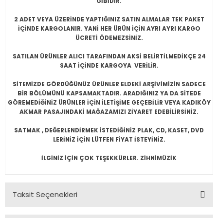
GİBİDİR.
2 ADET VEYA ÜZERİNDE YAPTIĞINIZ SATIN ALMALAR TEK PAKET
İÇİNDE KARGOLANIR. YANİ HER ÜRÜN İÇİN AYRI AYRI KARGO
ÜCRETİ ÖDEMEZSİNİZ.
SATILAN ÜRÜNLER ALICI TARAFINDAN AKSİ BELİRTİLMEDİKÇE 24
SAAT İÇİNDE KARGOYA VERİLİR.
SİTEMİZDE GÖRDÜĞÜNÜZ ÜRÜNLER ELDEKİ ARŞİVİMİZİN SADECE
BİR BÖLÜMÜNÜ KAPSAMAKTADIR. ARADIĞINIZ YA DA SİTEDE
GÖREMEDİĞİNİZ ÜRÜNLER İÇİN İLETİŞİME GEÇEBİLİR VEYA KADIKÖY
AKMAR PASAJINDAKİ MAĞAZAMIZI ZİYARET EDEBİLİRSİNİZ.
SATMAK , DEĞERLENDİRMEK İSTEDİĞİNİZ PLAK, CD, KASET, DVD
LERİNİZ İÇİN LÜTFEN FİYAT İSTEYİNİZ.
İLGİNİZ İÇİN ÇOK TEŞEKKÜRLER. ZİHNİMÜZİK
Taksit Seçenekleri