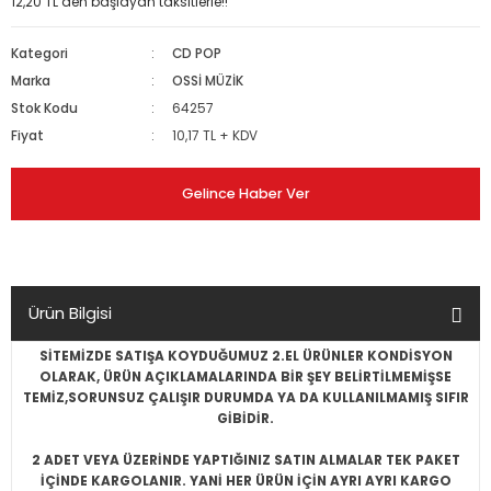
12,20 TL den başlayan taksitlerle!!
Kategori
CD POP
Marka
OSSİ MÜZİK
Stok Kodu
64257
Fiyat
10,17 TL + KDV
Gelince Haber Ver
Ürün Bilgisi
SİTEMİZDE SATIŞA KOYDUĞUMUZ 2.EL ÜRÜNLER KONDİSYON
OLARAK, ÜRÜN AÇIKLAMALARINDA BİR ŞEY BELİRTİLMEMİŞSE
TEMİZ,SORUNSUZ ÇALIŞIR DURUMDA YA DA KULLANILMAMIŞ SIFIR
GİBİDİR.
2 ADET VEYA ÜZERİNDE YAPTIĞINIZ SATIN ALMALAR TEK PAKET
İÇİNDE KARGOLANIR. YANİ HER ÜRÜN İÇİN AYRI AYRI KARGO