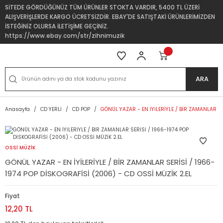
SİTEDE GÖRDÜĞÜNÜZ TÜM ÜRÜNLER STOKTA VARDIR, 5400 TL ÜZERİ
ALIŞVERİŞLERDE KARGO ÜCRETSİZDİR. EBAY'DE SATIŞTAKİ ÜRÜNLERİMİZDEN
İSTEĞİNİZ OLURSA İLETİŞİME GEÇİNİZ.
https://www.ebay.com/str/zihnimuzik
ARA
Anasayfa
CD YERLİ
CD POP
GÖNÜL YAZAR - EN İYİLERİYLE / BİR ZAMANLAR SE
OSSİ MÜZİK
GÖNÜL YAZAR - EN İYİLERİYLE / BİR ZAMANLAR SERİSİ / 1966-
1974 POP DİSKOGRAFİSİ (2006) - CD OSSİ MÜZİK 2.EL
Fiyat
12,20 TL