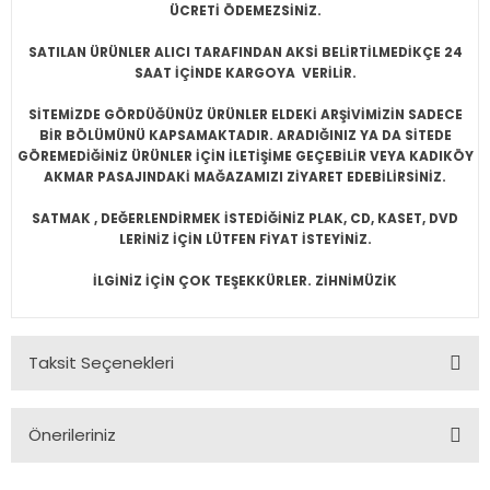
ÜCRETİ ÖDEMEZSİNİZ.
SATILAN ÜRÜNLER ALICI TARAFINDAN AKSİ BELİRTİLMEDİKÇE 24
SAAT İÇİNDE KARGOYA VERİLİR.
SİTEMİZDE GÖRDÜĞÜNÜZ ÜRÜNLER ELDEKİ ARŞİVİMİZİN SADECE
BİR BÖLÜMÜNÜ KAPSAMAKTADIR. ARADIĞINIZ YA DA SİTEDE
GÖREMEDİĞİNİZ ÜRÜNLER İÇİN İLETİŞİME GEÇEBİLİR VEYA KADIKÖY
AKMAR PASAJINDAKİ MAĞAZAMIZI ZİYARET EDEBİLİRSİNİZ.
SATMAK , DEĞERLENDİRMEK İSTEDİĞİNİZ PLAK, CD, KASET, DVD
LERİNİZ İÇİN LÜTFEN FİYAT İSTEYİNİZ.
İLGİNİZ İÇİN ÇOK TEŞEKKÜRLER. ZİHNİMÜZİK
Taksit Seçenekleri
Önerileriniz
Bu ürünün fiyat bilgisi, resim, ürün açıklamalarında ve diğer