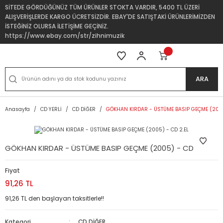
SİTEDE GÖRDÜĞÜNÜZ TÜM ÜRÜNLER STOKTA VARDIR, 5400 TL ÜZERİ
ALIŞVERİŞLERDE KARGO ÜCRETSİZDİR. EBAY'DE SATIŞTAKİ ÜRÜNLERİMİZDEN
İSTEĞİNİZ OLURSA İLETİŞİME GEÇİNİZ.
https://www.ebay.com/str/zihnimuzik
ARA
Anasayfa
CD YERLİ
CD DİĞER
GÖKHAN KIRDAR - ÜSTÜME BASIP GEÇME (2005
GÖKHAN KIRDAR - ÜSTÜME BASIP GEÇME (2005) - CD 2.EL
Fiyat
91,26 TL
91,26 TL den başlayan taksitlerle!!
Kategori
CD DİĞER