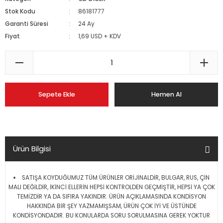
Stok Kodu
86181777
Garanti Süresi
24 Ay
Fiyat
1,69 USD + KDV
Sepete Ekle
Hemen Al
Ürün Bilgisi
SATIŞA KOYDUĞUMUZ TÜM ÜRÜNLER ORİJİNALDİR, BULGAR, RUS, ÇİN
MALI DEĞİLDİR, İKİNCİ ELLERİN HEPSİ KONTROLDEN GEÇMİŞTİR, HEPSİ YA ÇOK
TEMİZDİR YA DA SIFIRA YAKINDIR. ÜRÜN AÇIKLAMASINDA KONDİSYON
HAKKINDA BİR ŞEY YAZMAMIŞSAM, ÜRÜN ÇOK İYİ VE ÜSTÜNDE
KONDİSYONDADIR. BU KONULARDA SORU SORULMASINA GEREK YOKTUR