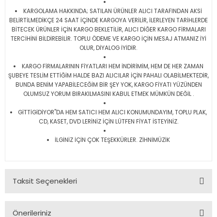
KARGOLAMA HAKKINDA; SATILAN ÜRÜNLER ALICI TARAFINDAN AKSİ
BELİRTİLMEDİKÇE 24 SAAT İÇİNDE KARGOYA VERİLİR, İLERLEYEN TARİHLERDE
BİTECEK ÜRÜNLER İÇİN KARGO BEKLETİLİR, ALICI DİĞER KARGO FİRMALARI
TERCİHİNİ BİLDİREBİLİR. TOPLU ÖDEME VE KARGO İÇİN MESAJ ATMANIZ İYİ
OLUR, DİYALOG İYİDİR.
KARGO FİRMALARININ FİYATLARI HEM İNDİRİMİM, HEM DE HER ZAMAN
ŞUBEYE TESLİM ETTİĞİM HALDE BAZI ALICILAR İÇİN PAHALI OLABİLMEKTEDİR,
BUNDA BENİM YAPABİLECEĞİM BİR ŞEY YOK, KARGO FİYATI YÜZÜNDEN
OLUMSUZ YORUM BIRAKILMASINI KABUL ETMEK MÜMKÜN DEĞİL .
GİTTİGİDİYOR"DA HEM SATICI HEM ALICI KONUMUNDAYIM, TOPLU PLAK,
CD, KASET, DVD LERİNİZ İÇİN LÜTFEN FİYAT İSTEYİNİZ.
İLGİNİZ İÇİN ÇOK TEŞEKKÜRLER. ZİHNİMÜZİK
Taksit Seçenekleri
Önerileriniz