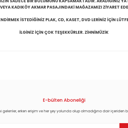
ZİN SADECE BİR BÖLÜMÜNÜ KAPSAMAKTADIR. ARADIĞINIZ YA D
 VEYA KADIKÖY AKMAR PASAJINDAKİ MAĞAZAMIZI ZİYARET EDEB
DİRMEK İSTEDİĞİNİZ PLAK, CD, KASET, DVD LERİNİZ İÇİN LÜTFE
İLGİNİZ İÇİN ÇOK TEŞEKKÜRLER. ZİHNİMÜZİK
konularda yetersiz gördüğünüz noktaları öneri formunu kullanarak tarafım
E-bülten Aboneliği
i gelenler, erken erişim ve her şey yolunda olup olmadığına dair içeriden bi