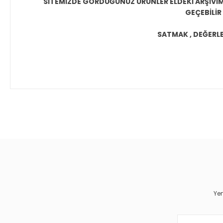
SİTEMİZDE GÖRDÜĞÜNÜZ ÜRÜNLER ELDEKİ ARŞİVİMİ
GEÇEBİLİR
SATMAK , DEĞERLEN
Bu ürünün fiyat bilgisi, resim, ürün açıklamalarında ve diğer 
Görüş ve önerileriniz için teşekkür ederiz.
Ürün resmi kalitesiz, bozuk veya görüntülenemiyor.
Ürün açıklamasında eksik bilgiler bulunuyor.
Ürün bilgilerinde hatalar bulunuyor.
Yen
Ürün fiyatı diğer sitelerden daha pahalı.
Bu ürüne benzer farklı alternatifler olmalı.