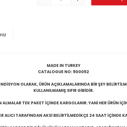
niz
MADE IN TURKEY
CATALOGUE NO: 900052
NDİSYON OLARAK, ÜRÜN AÇIKLAMALARINDA BİR ŞEY BELİRTİL
KULLANILMAMIŞ SIFIR GİBİDİR.
N ALMALAR TEK PAKET İÇİNDE KARGOLANIR. YANİ HER ÜRÜN İÇİ
R ALICI TARAFINDAN AKSİ BELİRTİLMEDİKÇE 24 SAAT İÇİNDE K