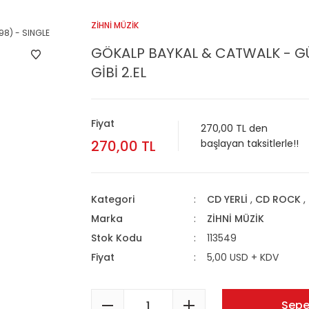
ZİHNİ MÜZİK
GÖKALP BAYKAL & CATWALK - GÜ
GİBİ 2.EL
Fiyat
270,00 TL den
270,00 TL
başlayan taksitlerle!!
Kategori
CD YERLİ
,
CD ROCK
,
Marka
ZİHNİ MÜZİK
Stok Kodu
113549
Fiyat
5,00 USD + KDV
Sepe