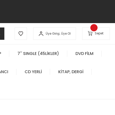
A
Sepet
Üye Girişi,
Üye Ol
P
7'' SINGLE (45LİKLER)
DVD FİLM
ANCI
CD YERLİ
KİTAP, DERGİ