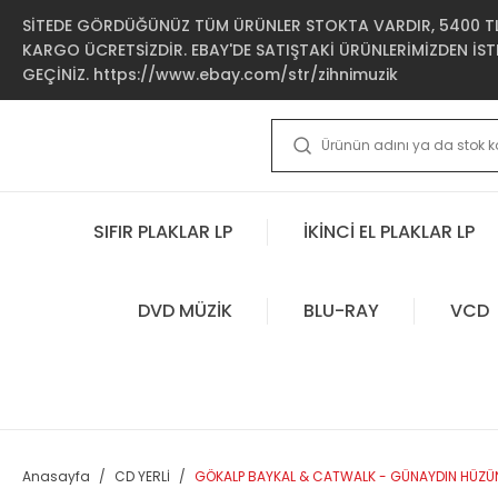
SİTEDE GÖRDÜĞÜNÜZ TÜM ÜRÜNLER STOKTA VARDIR, 5400 TL 
KARGO ÜCRETSİZDİR. EBAY'DE SATIŞTAKİ ÜRÜNLERİMİZDEN İSTE
GEÇİNİZ. https://www.ebay.com/str/zihnimuzik
SIFIR PLAKLAR LP
İKİNCİ EL PLAKLAR LP
DVD MÜZİK
BLU-RAY
VCD
Anasayfa
CD YERLİ
GÖKALP BAYKAL & CATWALK - GÜNAYDIN HÜZÜN (1