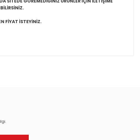
A SİTEDE GÖREMEDİĞİNİZ ÜRÜNLER İÇİN İLETİŞİME
İLİRSİNİZ.
N FİYAT İSTEYİNİZ.
ıza iletebilirsiniz.
lgi.