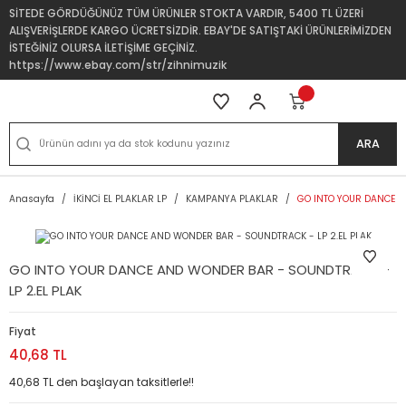
SİTEDE GÖRDÜĞÜNÜZ TÜM ÜRÜNLER STOKTA VARDIR, 5400 TL ÜZERİ
ALIŞVERİŞLERDE KARGO ÜCRETSİZDİR. EBAY'DE SATIŞTAKİ ÜRÜNLERİMİZDEN
İSTEĞİNİZ OLURSA İLETİŞİME GEÇİNİZ.
https://www.ebay.com/str/zihnimuzik
ARA
Anasayfa
İKİNCİ EL PLAKLAR LP
KAMPANYA PLAKLAR
GO INTO YOUR DANCE A
GO INTO YOUR DANCE AND WONDER BAR - SOUNDTRACK -
LP 2.EL PLAK
Fiyat
40,68 TL
40,68 TL den başlayan taksitlerle!!