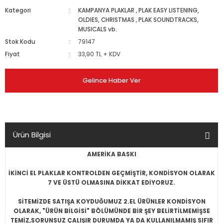
Kategori
KAMPANYA PLAKLAR
,
PLAK EASY LISTENING,
OLDIES, CHRISTMAS
,
PLAK SOUNDTRACKS,
MUSICALS vb.
Stok Kodu
79147
Fiyat
33,90 TL + KDV
Gelince Haber Ver
Ürün Bilgisi
AMERİKA BASKI
İKİNCİ EL PLAKLAR KONTROLDEN GEÇMİŞTİR, KONDİSYON OLARAK
7 VE ÜSTÜ OLMASINA DİKKAT EDİYORUZ.
SİTEMİZDE SATIŞA KOYDUĞUMUZ 2.EL ÜRÜNLER KONDİSYON
OLARAK, "ÜRÜN BİLGİSİ" BÖLÜMÜNDE BİR ŞEY BELİRTİLMEMİŞSE
TEMİZ,SORUNSUZ ÇALIŞIR DURUMDA YA DA KULLANILMAMIŞ SIFIR