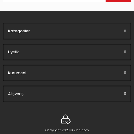
Ürün bilgilerinde hatalar bulunuyor.
Ürün fiyatı diğer sitelerden daha pahalı.
Bu ürüne benzer farklı alternatifler olmalı.
Kategoriler
Üyelik
Gönder
Kurumsal
Alışveriş
Copyright 2023 © Zihni.com