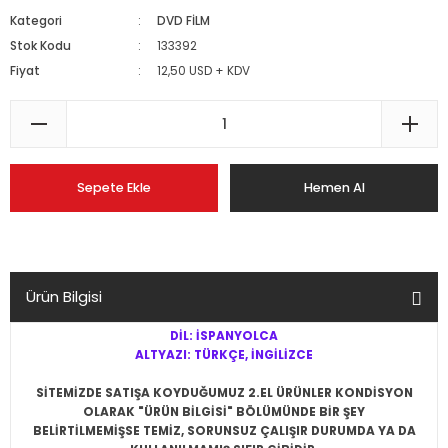
Kategori
DVD FİLM
Stok Kodu
133392
Fiyat
12,50 USD + KDV
Sepete Ekle
Hemen Al
Ürün Bilgisi
DİL: İSPANYOLCA
ALTYAZI: TÜRKÇE, İNGİLİZCE
SİTEMİZDE SATIŞA KOYDUĞUMUZ 2.EL ÜRÜNLER KONDİSYON
OLARAK "ÜRÜN BİLGİSİ" BÖLÜMÜNDE BİR ŞEY
BELİRTİLMEMİŞSE
TEMİZ, SORUNSUZ ÇALIŞIR DURUMDA YA DA