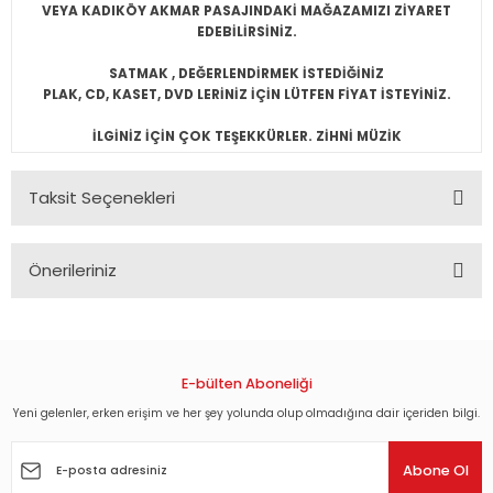
VEYA KADIKÖY AKMAR PASAJINDAKİ MAĞAZAMIZI ZİYARET
EDEBİLİRSİNİZ.
SATMAK , DEĞERLENDİRMEK İSTEDİĞİNİZ
PLAK, CD, KASET, DVD LERİNİZ İÇİN LÜTFEN FİYAT İSTEYİNİZ.
İLGİNİZ İÇİN ÇOK TEŞEKKÜRLER. ZİHNİ MÜZİK
Taksit Seçenekleri
Önerileriniz
Bu ürünün fiyat bilgisi, resim, ürün açıklamalarında ve diğer
konularda yetersiz gördüğünüz noktaları öneri formunu
kullanarak tarafımıza iletebilirsiniz.
Görüş ve önerileriniz için teşekkür ederiz.
E-bülten Aboneliği
Yeni gelenler, erken erişim ve her şey yolunda olup olmadığına dair içeriden bilgi.
Ürün resmi kalitesiz, bozuk veya görüntülenemiyor.
Ürün açıklamasında eksik bilgiler bulunuyor.
Abone Ol