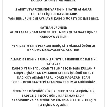
KULLANILMAMIŞ SIFIR
GİBİDİR.
2 ADET VEYA ÜZERİNDE YAPTIĞINIZ SATIN ALMALAR
TEK PAKET İÇİNDE KARGOLANIR.
YANİ HER ÜRÜN İÇİN AYRI AYRI KARGO ÜCRETİ ÖDEMEZSİNİZ.
SATILAN ÜRÜNLER
ALICI TARAFINDAN AKSİ BELİRTİLMEDİKÇE 24 SAAT İÇİNDE
KARGOYA VERİLİR.
YENİ BASIM SIFIR PLAKLAR HARİÇ SİTEMİZDEKİ ÜRÜNLER
KADIKÖY MAĞAZAMIZDA DEĞİLDİR.
ALMAK İSTEDİĞİNİZ ÜRÜNLERİ SİTE ÜZERİNDEN ÖDEMESİNİ
YAPARAK
KARGO YERİNE "DÜKKAN TESLİM" SEÇENEĞİNİ KULLANIP
ALIŞVERİŞİNİZ TAMAMLANDIKTAN BİR İŞ GÜNÜ SONRA
KADIKÖY AKMAR PASAJINDAKİ MAĞAZAMIZDAN
12:00 - 19:00 SAATLERİ ARASINDA TESLİM ALABİLİRSİNİZ.
SİTEMİZDE GÖRDÜĞÜNÜZ ÜRÜNLER ELDEKİ ARŞİVİMİZİN
SADECE BİR BÖLÜMÜNÜ KAPSAMAKTADIR.
ARADIĞINIZ YA DA SİTEDE GÖREMEDİĞİNİZ ÜRÜNLER İÇİN
İLETİŞİME GEÇEBİLİR