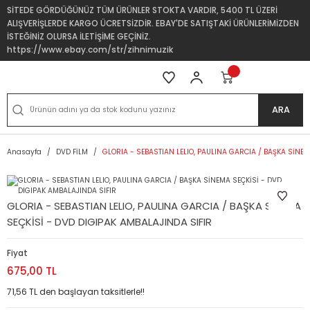
SİTEDE GÖRDÜĞÜNÜZ TÜM ÜRÜNLER STOKTA VARDIR, 5400 TL ÜZERİ
ALIŞVERİŞLERDE KARGO ÜCRETSİZDİR. EBAY'DE SATIŞTAKİ ÜRÜNLERİMİZDEN
İSTEĞİNİZ OLURSA İLETİŞİME GEÇİNİZ.
https://www.ebay.com/str/zihnimuzik
ARA
Anasayfa
DVD FİLM
GLORIA - SEBASTIAN LELIO, PAULINA GARCIA / BAŞKA SİNEM
GLORIA - SEBASTIAN LELIO, PAULINA GARCIA / BAŞKA SİNEMA
SEÇKİSİ - DVD DIGIPAK AMBALAJINDA SIFIR
Fiyat
675,00 TL
71,56 TL den başlayan taksitlerle!!