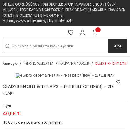
SİTEDE GÖRDÜĞÜNÜZ TÜM ÜRÜNLER STOKTA VARDIR, 5400 TL ÜZERİ
ALIŞVERİŞLERDE KARGO ÜCRETSİZDİR. EBAY'DE SATIŞTAKİ ÜRÜNLERİMİZDEN
İSTEĞİNİZ OLURSA İLETİŞİME GEÇİNİZ.
https://www.ebay.com/str/zihnimuzik
ARA
Anasayfa
İKİNCİ EL PLAKLAR LP
KAMPANYA PLAKLAR
GLADYS KNIGHT & THE PI
GLADYS KNIGHT & THE PIPS - THE BEST OF (1988) - 2LP 2.EL
PLAK
Fiyat
40,68 TL
40,68 TL den başlayan taksitlerle!!