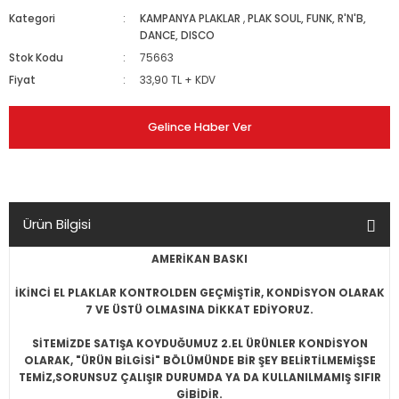
Kategori
KAMPANYA PLAKLAR
,
PLAK SOUL, FUNK, R'N'B,
DANCE, DISCO
Stok Kodu
75663
Fiyat
33,90 TL + KDV
Gelince Haber Ver
Ürün Bilgisi
AMERİKAN BASKI
İKİNCİ EL PLAKLAR KONTROLDEN GEÇMİŞTİR, KONDİSYON OLARAK
7 VE ÜSTÜ OLMASINA DİKKAT EDİYORUZ.
SİTEMİZDE SATIŞA KOYDUĞUMUZ 2.EL ÜRÜNLER KONDİSYON
OLARAK, "ÜRÜN BİLGİSİ" BÖLÜMÜNDE BİR ŞEY BELİRTİLMEMİŞSE
TEMİZ,SORUNSUZ ÇALIŞIR DURUMDA YA DA KULLANILMAMIŞ SIFIR
GİBİDİR.