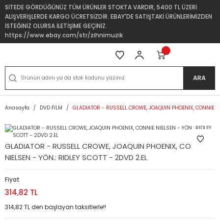
SİTEDE GÖRDÜĞÜNÜZ TÜM ÜRÜNLER STOKTA VARDIR, 5400 TL ÜZERİ
ALIŞVERİŞLERDE KARGO ÜCRETSİZDİR. EBAY'DE SATIŞTAKİ ÜRÜNLERİMİZDEN
İSTEĞİNİZ OLURSA İLETİŞİME GEÇİNİZ.
https://www.ebay.com/str/zihnimuzik
ARA
Anasayfa
DVD FİLM
GLADIATOR - RUSSELL CROWE, JOAQUIN PHOENIX, CONNIE NIE
GLADIATOR - RUSSELL CROWE, JOAQUIN PHOENIX, CONNIE
NIELSEN - YÖN.: RIDLEY SCOTT - 2DVD 2.EL
Fiyat
314,82 TL
314,82 TL den başlayan taksitlerle!!