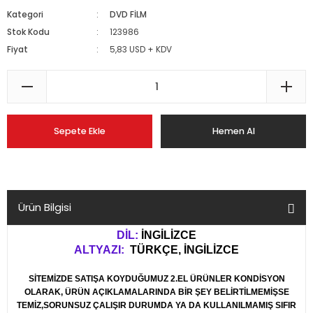
Kategori
DVD FİLM
Stok Kodu
123986
Fiyat
5,83 USD + KDV
Sepete Ekle
Hemen Al
Ürün Bilgisi
DİL:
İNGİLİZCE
ALTYAZI:
TÜRKÇE, İNGİLİZCE
SİTEMİZDE SATIŞA KOYDUĞUMUZ 2.EL ÜRÜNLER KONDİSYON
OLARAK, ÜRÜN AÇIKLAMALARINDA BİR ŞEY BELİRTİLMEMİŞSE
TEMİZ,SORUNSUZ ÇALIŞIR DURUMDA YA DA KULLANILMAMIŞ SIFIR