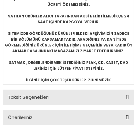
ÜCRETİ ÖDEMEZSİNİZ.
SATILAN ÜRÜNLER ALICI TARAFINDAN AKSİ BELİRTİLMEDİKÇE 24
SAAT İÇİNDE KARGOYA VERİLİR.
SİTEMİZDE GÖRDÜĞÜNÜZ ÜRÜNLER ELDEKİ ARŞİVİMİZİN SADECE
BİR BÖLÜMÜNÜ KAPSAMAKTADIR. ARADIĞINIZ YA DA SİTEDE
GÖREMEDİĞİNİZ ÜRÜNLER İÇİN İLETİŞİME GEÇEBİLİR VEYA KADIKÖY
AKMAR PASAJINDAKİ MAĞAZAMIZI ZİYARET EDEBİLİRSİNİZ.
SATMAK , DEĞERLENDİRMEK İSTEDİĞİNİZ PLAK, CD, KASET, DVD
LERİNİZ İÇİN LÜTFEN FİYAT İSTEYİNİZ.
İLGİNİZ İÇİN ÇOK TEŞEKKÜRLER. ZİHNİMÜZİK
Taksit Seçenekleri
Önerileriniz
Bu ürünün fiyat bilgisi, resim, ürün açıklamalarında ve diğer
konularda yetersiz gördüğünüz noktaları öneri formunu