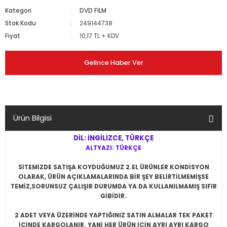
Kategori
DVD FİLM
Stok Kodu
249144738
Fiyat
10,17 TL + KDV
Gelince Haber Ver
Ürün Bilgisi
DİL: İNGİLİZCE, TÜRKÇE
ALTYAZI: TÜRKÇE
SİTEMİZDE SATIŞA KOYDUĞUMUZ 2.EL ÜRÜNLER KONDİSYON
OLARAK, ÜRÜN AÇIKLAMALARINDA BİR ŞEY BELİRTİLMEMİŞSE
TEMİZ,SORUNSUZ ÇALIŞIR DURUMDA YA DA KULLANILMAMIŞ SIFIR
GİBİDİR.
2 ADET VEYA ÜZERİNDE YAPTIĞINIZ SATIN ALMALAR TEK PAKET
İÇİNDE KARGOLANIR. YANİ HER ÜRÜN İÇİN AYRI AYRI KARGO