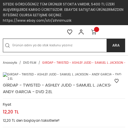
SİTEDE GÖRDÜĞÜNÜZ TÜM ÜRÜNLER STOKTA VARDIR, 5400 TL ÜZERİ
ALIŞVERİŞLERDE KARGO ÜCRETSİZDİR. EBAY'DE SATIŞTAKİ ÜRÜNLERİMİZDEN
İSTEĞİNİZ OLURSA İLETİŞİME GEÇİNİZ.
https://www.ebay.com/str/zihnimuzik
ARA
Anasayfa
DVD FİLM
GİRDAP - TWISTED - ASHLEY JUDD - SAMUEL L. JACKSON - 
GİRDAP - TWISTED - ASHLEY JUDD - SAMUEL L. JACKSON -
ANDY GARCIA - DVD 2.EL
Fiyat
12,20 TL
12,20 TL den başlayan taksitlerle!!