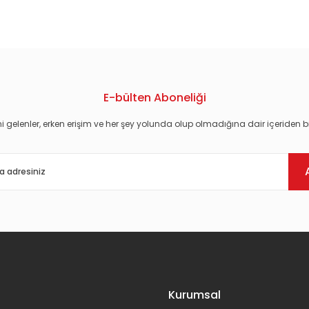
konularda yetersiz gördüğünüz noktaları öneri formunu kullanarak tarafım
E-bülten Aboneliği
i gelenler, erken erişim ve her şey yolunda olup olmadığına dair içeriden bi
Gönder
Kurumsal