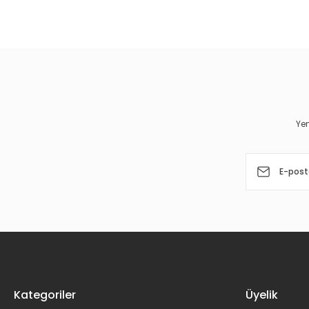
Bu ürünün fiyat bilgisi, resim, ürün açıklamalarında ve diğer 
Görüş ve önerileriniz için teşekkür ederiz.
Ürün resmi kalitesiz, bozuk veya görüntülenemiyor.
Ürün açıklamasında eksik bilgiler bulunuyor.
Ürün bilgilerinde hatalar bulunuyor.
Yen
Ürün fiyatı diğer sitelerden daha pahalı.
Bu ürüne benzer farklı alternatifler olmalı.
Kategoriler
Üyelik