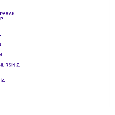
YAPARAK
IP
.
N
N
LİRSİNİZ.
İZ.