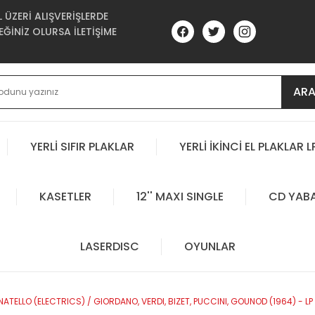
ÜZERİ ALIŞVERİŞLERDE
ĞİNİZ OLURSA İLETİŞİME
AR
YERLİ SIFIR PLAKLAR
YERLİ İKİNCİ EL PLAKLAR L
KASETLER
12'' MAXI SINGLE
CD YAB
LASERDISC
OYUNLAR
TELLO (ELECTRICS) / GIORDANO, VERDI, BIZET, PUCCINI, GOUNOD (1964) - LP 