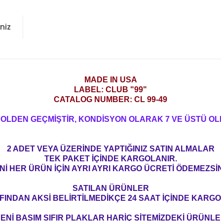
niz
MADE IN USA
LABEL: CLUB "99"
CATALOG NUMBER: CL 99-49
ROLDEN GEÇMİŞTİR, KONDİSYON OLARAK 7 VE ÜSTÜ OL
2 ADET VEYA ÜZERİNDE YAPTIĞINIZ SATIN ALMALAR
TEK PAKET İÇİNDE KARGOLANIR.
Nİ HER ÜRÜN İÇİN AYRI AYRI KARGO ÜCRETİ ÖDEMEZSİN
SATILAN ÜRÜNLER
FINDAN AKSİ BELİRTİLMEDİKÇE 24 SAAT İÇİNDE KARGO
ENİ BASIM SIFIR PLAKLAR HARİÇ SİTEMİZDEKİ ÜRÜNL