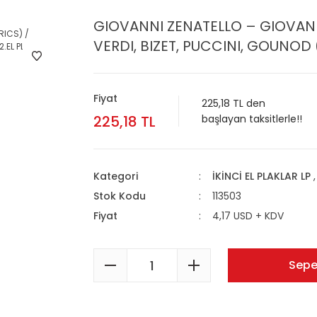
GIOVANNI ZENATELLO – GIOVANN
VERDI, BIZET, PUCCINI, GOUNOD (
Fiyat
225,18 TL den
225,18 TL
başlayan taksitlerle!!
Kategori
İKİNCİ EL PLAKLAR LP
Stok Kodu
113503
Fiyat
4,17 USD + KDV
Sepe