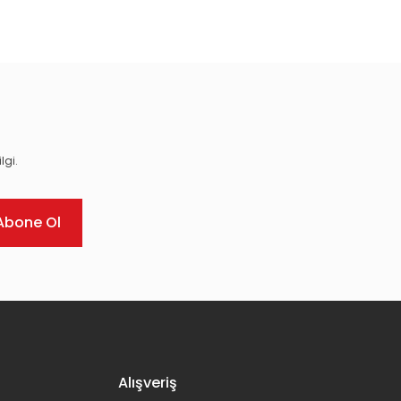
ıza iletebilirsiniz.
lgi.
Abone Ol
Alışveriş