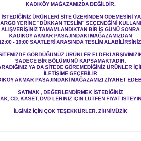
KADIKÖY MAĞAZAMIZDA DEĞİLDİR.
İSTEDİĞİNİZ ÜRÜNLERİ SİTE ÜZERİNDEN ÖDEMESİNİ 
ARGO YERİNE "DÜKKAN TESLİM" SEÇENEĞİNİ KULLAN
ALIŞVERİŞİNİZ TAMAMLANDIKTAN BİR İŞ GÜNÜ SONRA
KADIKÖY AKMAR PASAJINDAKİ MAĞAZAMIZDAN
12:00 - 19:00 SAATLERİ ARASINDA TESLİM ALABİLİRSİNİZ
SİTEMİZDE GÖRDÜĞÜNÜZ ÜRÜNLER ELDEKİ ARŞİVİMİZİ
SADECE BİR BÖLÜMÜNÜ KAPSAMAKTADIR.
ARADIĞINIZ YA DA SİTEDE GÖREMEDİĞİNİZ ÜRÜNLER İÇİ
İLETİŞİME GEÇEBİLİR
IKÖY AKMAR PASAJINDAKİ MAĞAZAMIZI ZİYARET EDEBİ
SATMAK , DEĞERLENDİRMEK İSTEDİĞİNİZ
AK, CD, KASET, DVD LERİNİZ İÇİN LÜTFEN FİYAT İSTEYİN
İLGİNİZ İÇİN ÇOK TEŞEKKÜRLER. ZİHNİMÜZİK