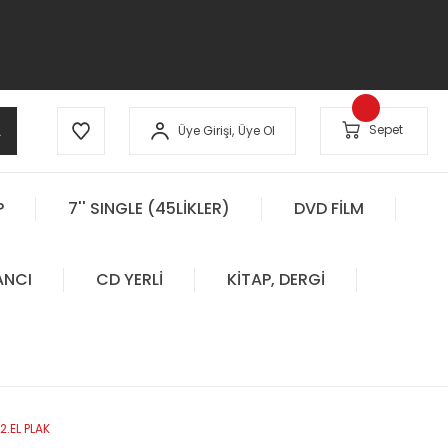
A
Sepet
Üye Girişi,
Üye Ol
P
7'' SINGLE (45LİKLER)
DVD FİLM
ANCI
CD YERLİ
KİTAP, DERGİ
2.EL PLAK