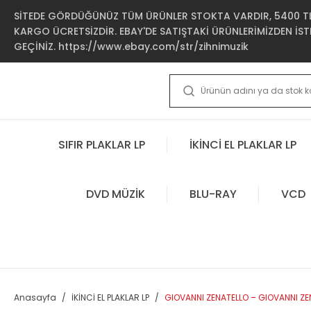
SİTEDE GÖRDÜĞÜNÜZ TÜM ÜRÜNLER STOKTA VARDIR, 5400 TL 
KARGO ÜCRETSİZDİR. EBAY'DE SATIŞTAKİ ÜRÜNLERİMİZDEN İSTE
GEÇİNİZ. https://www.ebay.com/str/zihnimuzik
SIFIR PLAKLAR LP
İKİNCİ EL PLAKLAR LP
DVD MÜZİK
BLU-RAY
VCD
Anasayfa
İKİNCİ EL PLAKLAR LP
GIOVANNI ZENATELLO – GIOVANNI ZENA