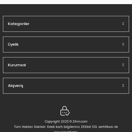
Ürün fiyatı diğer sitelerden daha pahalı.
Bu ürüne benzer farklı alternatifler olmalı.
Kategoriler
Üyelik
Gönder
Kurumsal
Alışveriş
Copyright 2023 © Zihni.com
Tüm Hakları Saklıdır. Kredi kartı bilgileriniz 256bit SSL sertifikası ile