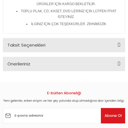
ÜRÜNLER İÇİN KARGO BEKLETİLİR.
TOPLU PLAK, CD, KASET, DVD LERİNİZ İÇİN LÜTFEN FİYAT
İSTEYİNİZ.
İLGİNİZ İÇİN ÇOK TEŞEKKÜRLER. ZİHNİMÜZİK
Taksit Seçenekleri
Önerileriniz
Bu ürünün fiyat bilgisi, resim, ürün açıklamalarında ve diğer
konularda yetersiz gördüğünüz noktaları öneri formunu
kullanarak tarafımıza iletebilirsiniz.
Görüş ve önerileriniz için teşekkür ederiz.
E-bülten Aboneliği
Yeni gelenler, erken erişim ve her şey yolunda olup olmadığına dair içeriden bilgi.
Ürün resmi kalitesiz, bozuk veya görüntülenemiyor.
Ürün açıklamasında eksik bilgiler bulunuyor.
Abone Ol
Ürün bilgilerinde hatalar bulunuyor.