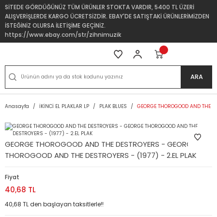
SİTEDE GÖRDÜĞÜNÜZ TÜM ÜRÜNLER STOKTA VARDIR, 5400 TL ÜZERİ
ALIŞVERİŞLERDE KARGO ÜCRETSİZDİR. EBAY'DE SATIŞTAKİ ÜRÜNLERİMİZDEN
İSTEĞİNİZ OLURSA İLETİŞİME GEÇİNİZ.
https://www.ebay.com/str/zihnimuzik
ARA
Anasayfa
İKİNCİ EL PLAKLAR LP
PLAK BLUES
GEORGE THOROGOOD AND THE DES
GEORGE THOROGOOD AND THE DESTROYERS - GEORGE
THOROGOOD AND THE DESTROYERS - (1977) - 2.EL PLAK
Fiyat
40,68 TL
40,68 TL den başlayan taksitlerle!!