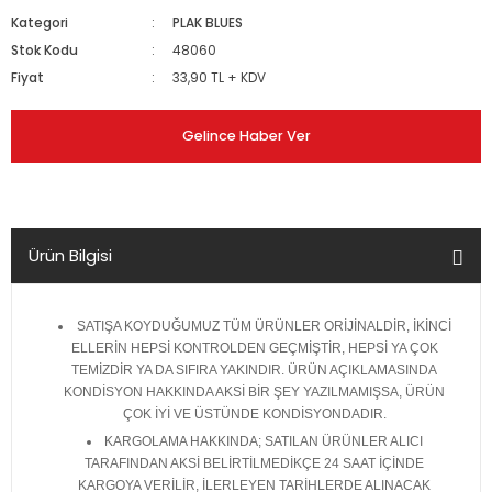
Kategori
PLAK BLUES
Stok Kodu
48060
Fiyat
33,90 TL + KDV
Gelince Haber Ver
Ürün Bilgisi
SATIŞA KOYDUĞUMUZ TÜM ÜRÜNLER ORİJİNALDİR, İKİNCİ
ELLERİN HEPSİ KONTROLDEN GEÇMİŞTİR, HEPSİ YA ÇOK
TEMİZDİR YA DA SIFIRA YAKINDIR. ÜRÜN AÇIKLAMASINDA
KONDİSYON HAKKINDA AKSİ BİR ŞEY YAZILMAMIŞSA, ÜRÜN
ÇOK İYİ VE ÜSTÜNDE KONDİSYONDADIR.
KARGOLAMA HAKKINDA; SATILAN ÜRÜNLER ALICI
TARAFINDAN AKSİ BELİRTİLMEDİKÇE 24 SAAT İÇİNDE
KARGOYA VERİLİR, İLERLEYEN TARİHLERDE ALINACAK