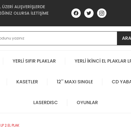
ÜZERİ ALIŞVERİŞLERDE
ĞİNİZ OLURSA İLETİŞİME
AR
YERLİ SIFIR PLAKLAR
YERLİ İKİNCİ EL PLAKLAR L
KASETLER
12'' MAXI SINGLE
CD YAB
LASERDISC
OYUNLAR
P 2.EL PLAK