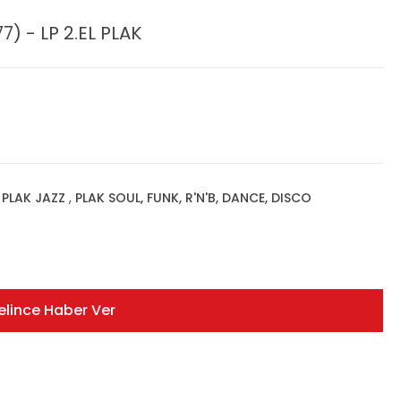
) - LP 2.EL PLAK
,
PLAK JAZZ
,
PLAK SOUL, FUNK, R'N'B, DANCE, DISCO
elince Haber Ver