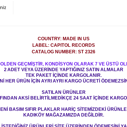
niz
COUNTRY: MADE IN US
LABEL: CAPITOL RECORDS
CATALOG NUMBER: ST 2326
ROLDEN GEÇMİŞTİR, KONDİSYON OLARAK 7 VE ÜSTÜ OL
2 ADET VEYA ÜZERİNDE YAPTIĞINIZ SATIN ALMALAR
TEK PAKET İÇİNDE KARGOLANIR.
Nİ HER ÜRÜN İÇİN AYRI AYRI KARGO ÜCRETİ ÖDEMEZSİN
SATILAN ÜRÜNLER
FINDAN AKSİ BELİRTİLMEDİKÇE 24 SAAT İÇİNDE KARGO
ENİ BASIM SIFIR PLAKLAR HARİÇ SİTEMİZDEKİ ÜRÜNL
KADIKÖY MAĞAZAMIZDA DEĞİLDİR.
İSTEDİĞİNİZ ÜRÜNLERİ SİTE ÜZERİNDEN ÖDEMESİNİ 