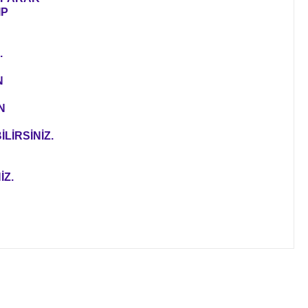
IP
.
N
N
LİRSİNİZ.
İZ.
ıza iletebilirsiniz.