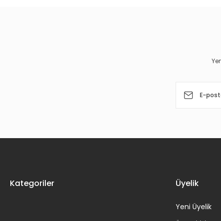
Ürün resmi kalitesiz, bozuk veya görüntülenemiyor.
Ürün açıklamasında eksik bilgiler bulunuyor.
Ürün bilgilerinde hatalar bulunuyor.
Yen
Ürün fiyatı diğer sitelerden daha pahalı.
Bu ürüne benzer farklı alternatifler olmalı.
Kategoriler
Üyelik
Yeni Üyelik