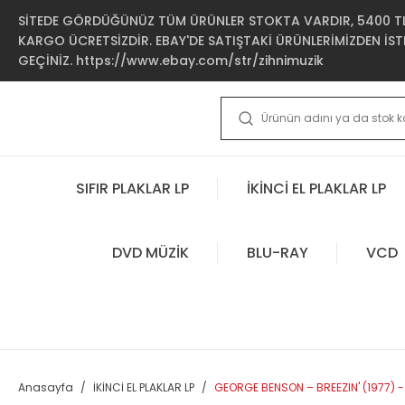
SİTEDE GÖRDÜĞÜNÜZ TÜM ÜRÜNLER STOKTA VARDIR, 5400 TL 
KARGO ÜCRETSİZDİR. EBAY'DE SATIŞTAKİ ÜRÜNLERİMİZDEN İSTE
GEÇİNİZ. https://www.ebay.com/str/zihnimuzik
SIFIR PLAKLAR LP
İKİNCİ EL PLAKLAR LP
DVD MÜZİK
BLU-RAY
VCD
Anasayfa
İKİNCİ EL PLAKLAR LP
GEORGE BENSON – BREEZIN' (1977) - L