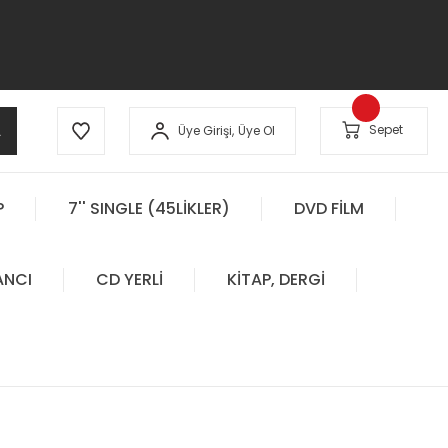
A
Sepet
Üye Girişi,
Üye Ol
P
7'' SINGLE (45LİKLER)
DVD FİLM
ANCI
CD YERLİ
KİTAP, DERGİ