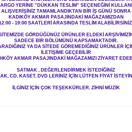
ARGO YERİNE "DÜKKAN TESLİM" SEÇENEĞİNİ KULLAN
ALIŞVERİŞİNİZ TAMAMLANDIKTAN BİR İŞ GÜNÜ SONRA
KADIKÖY AKMAR PASAJINDAKİ MAĞAZAMIZDAN
12:00 - 19:00 SAATLERİ ARASINDA TESLİM ALABİLİRSİNİZ
SİTEMİZDE GÖRDÜĞÜNÜZ ÜRÜNLER ELDEKİ ARŞİVİMİZİ
SADECE BİR BÖLÜMÜNÜ KAPSAMAKTADIR.
ARADIĞINIZ YA DA SİTEDE GÖREMEDİĞİNİZ ÜRÜNLER İÇİ
İLETİŞİME GEÇEBİLİR
IKÖY AKMAR PASAJINDAKİ MAĞAZAMIZI ZİYARET EDEBİ
SATMAK , DEĞERLENDİRMEK İSTEDİĞİNİZ
AK, CD, KASET, DVD LERİNİZ İÇİN LÜTFEN FİYAT İSTEYİN
İLGİNİZ İÇİN ÇOK TEŞEKKÜRLER. ZİHNİ MÜZİK
konularda yetersiz gördüğünüz noktaları öneri formunu kullanarak tarafım