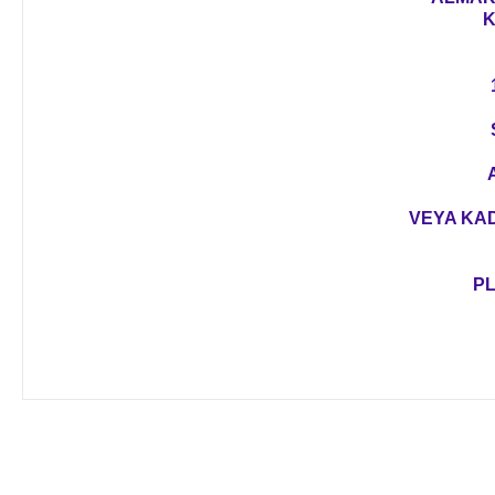
K
VEYA KAD
PL
Bu ürünün fiyat bilgisi, resim, ürün açıklamalarında ve diğer 
Görüş ve önerileriniz için teşekkür ederiz.