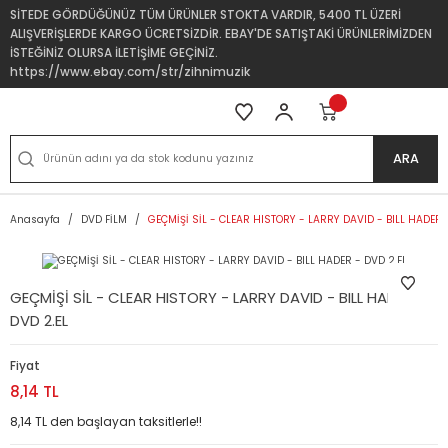
SİTEDE GÖRDÜĞÜNÜZ TÜM ÜRÜNLER STOKTA VARDIR, 5400 TL ÜZERİ
ALIŞVERİŞLERDE KARGO ÜCRETSİZDİR. EBAY'DE SATIŞTAKİ ÜRÜNLERİMİZDEN
İSTEĞİNİZ OLURSA İLETİŞİME GEÇİNİZ.
https://www.ebay.com/str/zihnimuzik
ARA
Anasayfa
DVD FİLM
GEÇMİŞİ SİL - CLEAR HISTORY - LARRY DAVID - BILL HADER 
GEÇMİŞİ SİL - CLEAR HISTORY - LARRY DAVID - BILL HADER -
DVD 2.EL
Fiyat
8,14 TL
8,14 TL den başlayan taksitlerle!!