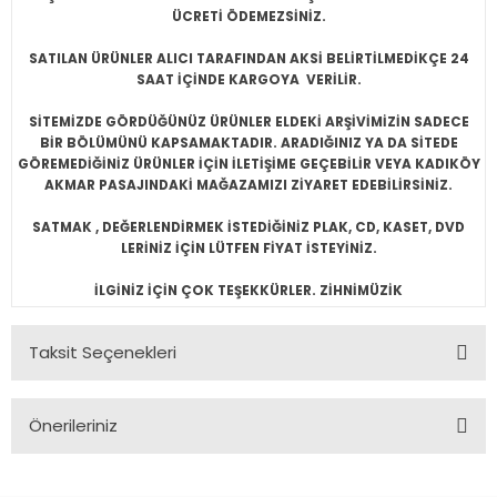
ÜCRETİ ÖDEMEZSİNİZ.
SATILAN ÜRÜNLER ALICI TARAFINDAN AKSİ BELİRTİLMEDİKÇE 24
SAAT İÇİNDE KARGOYA VERİLİR.
SİTEMİZDE GÖRDÜĞÜNÜZ ÜRÜNLER ELDEKİ ARŞİVİMİZİN SADECE
BİR BÖLÜMÜNÜ KAPSAMAKTADIR. ARADIĞINIZ YA DA SİTEDE
GÖREMEDİĞİNİZ ÜRÜNLER İÇİN İLETİŞİME GEÇEBİLİR VEYA KADIKÖY
AKMAR PASAJINDAKİ MAĞAZAMIZI ZİYARET EDEBİLİRSİNİZ.
SATMAK , DEĞERLENDİRMEK İSTEDİĞİNİZ PLAK, CD, KASET, DVD
LERİNİZ İÇİN LÜTFEN FİYAT İSTEYİNİZ.
İLGİNİZ İÇİN ÇOK TEŞEKKÜRLER. ZİHNİMÜZİK
Taksit Seçenekleri
Önerileriniz
Bu ürünün fiyat bilgisi, resim, ürün açıklamalarında ve diğer
konularda yetersiz gördüğünüz noktaları öneri formunu