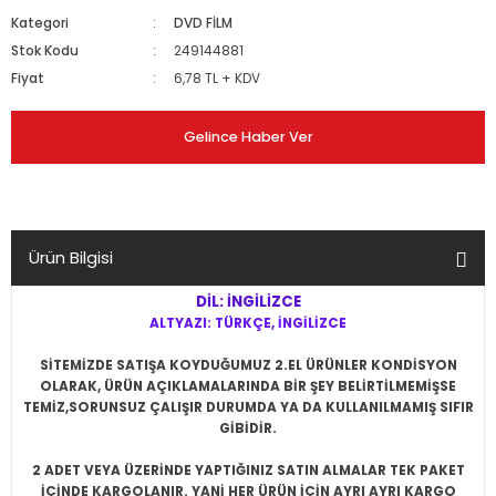
Kategori
DVD FİLM
Stok Kodu
249144881
Fiyat
6,78 TL + KDV
Gelince Haber Ver
Ürün Bilgisi
DİL: İNGİLİZCE
ALTYAZI: TÜRKÇE, İNGİLİZCE
SİTEMİZDE SATIŞA KOYDUĞUMUZ 2.EL ÜRÜNLER KONDİSYON
OLARAK, ÜRÜN AÇIKLAMALARINDA BİR ŞEY BELİRTİLMEMİŞSE
TEMİZ,SORUNSUZ ÇALIŞIR DURUMDA YA DA KULLANILMAMIŞ SIFIR
GİBİDİR.
2 ADET VEYA ÜZERİNDE YAPTIĞINIZ SATIN ALMALAR TEK PAKET
İÇİNDE KARGOLANIR. YANİ HER ÜRÜN İÇİN AYRI AYRI KARGO