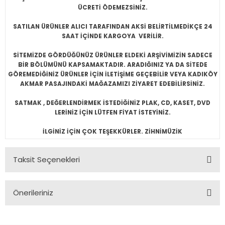
ÜCRETİ ÖDEMEZSİNİZ.
SATILAN ÜRÜNLER ALICI TARAFINDAN AKSİ BELİRTİLMEDİKÇE 24
SAAT İÇİNDE KARGOYA VERİLİR.
SİTEMİZDE GÖRDÜĞÜNÜZ ÜRÜNLER ELDEKİ ARŞİVİMİZİN SADECE
BİR BÖLÜMÜNÜ KAPSAMAKTADIR. ARADIĞINIZ YA DA SİTEDE
GÖREMEDİĞİNİZ ÜRÜNLER İÇİN İLETİŞİME GEÇEBİLİR VEYA KADIKÖY
AKMAR PASAJINDAKİ MAĞAZAMIZI ZİYARET EDEBİLİRSİNİZ.
SATMAK , DEĞERLENDİRMEK İSTEDİĞİNİZ PLAK, CD, KASET, DVD
LERİNİZ İÇİN LÜTFEN FİYAT İSTEYİNİZ.
İLGİNİZ İÇİN ÇOK TEŞEKKÜRLER. ZİHNİMÜZİK
Taksit Seçenekleri
Önerileriniz
Bu ürünün fiyat bilgisi, resim, ürün açıklamalarında ve diğer
konularda yetersiz gördüğünüz noktaları öneri formunu