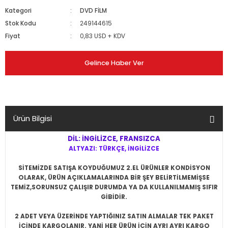
Kategori
DVD FİLM
Stok Kodu
249144615
Fiyat
0,83 USD + KDV
Gelince Haber Ver
Ürün Bilgisi
DİL: İNGİLİZCE, FRANSIZCA
ALTYAZI: TÜRKÇE, İNGİLİZCE
SİTEMİZDE SATIŞA KOYDUĞUMUZ 2.EL ÜRÜNLER KONDİSYON
OLARAK, ÜRÜN AÇIKLAMALARINDA BİR ŞEY BELİRTİLMEMİŞSE
TEMİZ,SORUNSUZ ÇALIŞIR DURUMDA YA DA KULLANILMAMIŞ SIFIR
GİBİDİR.
2 ADET VEYA ÜZERİNDE YAPTIĞINIZ SATIN ALMALAR TEK PAKET
İÇİNDE KARGOLANIR. YANİ HER ÜRÜN İÇİN AYRI AYRI KARGO