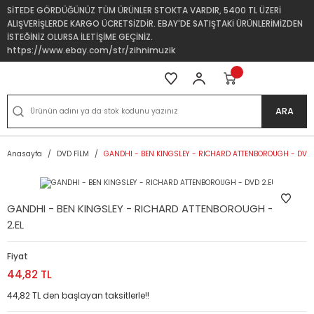
SİTEDE GÖRDÜĞÜNÜZ TÜM ÜRÜNLER STOKTA VARDIR, 5400 TL ÜZERİ
ALIŞVERİŞLERDE KARGO ÜCRETSİZDİR. EBAY'DE SATIŞTAKİ ÜRÜNLERİMİZDEN
İSTEĞİNİZ OLURSA İLETİŞİME GEÇİNİZ.
https://www.ebay.com/str/zihnimuzik
ARA
Anasayfa
DVD FİLM
GANDHI - BEN KINGSLEY - RICHARD ATTENBOROUGH - DVD 
GANDHI - BEN KINGSLEY - RICHARD ATTENBOROUGH - DVD
2.EL
Fiyat
44,82 TL
44,82 TL den başlayan taksitlerle!!