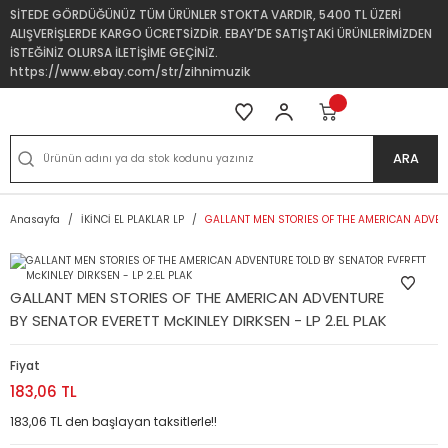
SİTEDE GÖRDÜĞÜNÜZ TÜM ÜRÜNLER STOKTA VARDIR, 5400 TL ÜZERİ
ALIŞVERİŞLERDE KARGO ÜCRETSİZDİR. EBAY'DE SATIŞTAKİ ÜRÜNLERİMİZDEN
İSTEĞİNİZ OLURSA İLETİŞİME GEÇİNİZ.
https://www.ebay.com/str/zihnimuzik
ARA
Anasayfa
İKİNCİ EL PLAKLAR LP
GALLANT MEN STORIES OF THE AMERICAN ADVENTU
GALLANT MEN STORIES OF THE AMERICAN ADVENTURE TOLD
BY SENATOR EVERETT McKINLEY DIRKSEN - LP 2.EL PLAK
Fiyat
183,06 TL
183,06 TL den başlayan taksitlerle!!