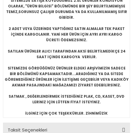
SİTEMİZDE SATIŞA KOYDUĞUMUZ 2.EL ÜRÜNLER KONDİSYON
OLARAK, "ÜRÜN BİLGİSİ" BÖLÜMÜNDE BİR ŞEY BELİRTİLMEMİŞSE
TEMİZ,SORUNSUZ ÇALIŞIR DURUMDA YA DA KULLANILMAMIŞ SIFIR
GİBİDİR.
2 ADET VEYA ÜZERİNDE YAPTIĞINIZ SATIN ALMALAR TEK PAKET
İÇİNDE KARGOLANIR. YANİ HER ÜRÜN İÇİN AYRI AYRI KARGO
ÜCRETİ ÖDEMEZSİNİZ.
SATILAN ÜRÜNLER ALICI TARAFINDAN AKSİ BELİRTİLMEDİKÇE 24
SAAT İÇİNDE KARGOYA VERİLİR.
SİTEMİZDE GÖRDÜĞÜNÜZ ÜRÜNLER ELDEKİ ARŞİVİMİZİN SADECE
BİR BÖLÜMÜNÜ KAPSAMAKTADIR...ARADIĞINIZ YA DA SİTEDE
GÖREMEDİĞİNİZ ÜRÜNLER İÇİN İLETİŞİME GEÇEBİLİR VEYA KADIKÖY
AKMAR PASAJINDAKİ MAĞAZAMIZI ZİYARET EDEBİLİRSİNİZ.
SATMAK , DEĞERLENDİRMEK İSTEDİĞİNİZ PLAK, CD, KASET, DVD
LERİNİZ İÇİN LÜTFEN FİYAT İSTEYİNİZ.
İLGİNİZ İÇİN ÇOK TEŞEKKÜRLER. ZİHNİMÜZİK
Taksit Seçenekleri