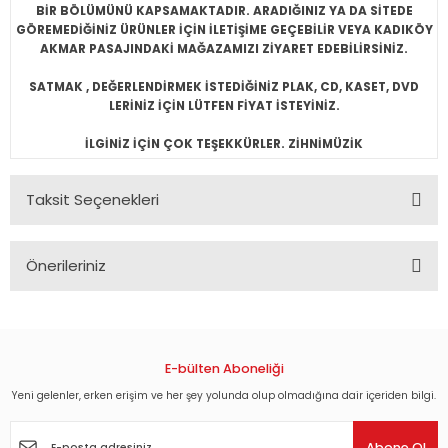
BİR BÖLÜMÜNÜ KAPSAMAKTADIR. ARADIĞINIZ YA DA SİTEDE
GÖREMEDİĞİNİZ ÜRÜNLER İÇİN İLETİŞİME GEÇEBİLİR VEYA KADIKÖY
AKMAR PASAJINDAKİ MAĞAZAMIZI ZİYARET EDEBİLİRSİNİZ.
SATMAK , DEĞERLENDİRMEK İSTEDİĞİNİZ PLAK, CD, KASET, DVD
LERİNİZ İÇİN LÜTFEN FİYAT İSTEYİNİZ.
İLGİNİZ İÇİN ÇOK TEŞEKKÜRLER. ZİHNİMÜZİK
Taksit Seçenekleri
Önerileriniz
Bu ürünün fiyat bilgisi, resim, ürün açıklamalarında ve diğer
konularda yetersiz gördüğünüz noktaları öneri formunu
kullanarak tarafımıza iletebilirsiniz.
Görüş ve önerileriniz için teşekkür ederiz.
E-bülten Aboneliği
Yeni gelenler, erken erişim ve her şey yolunda olup olmadığına dair içeriden bilgi.
Ürün resmi kalitesiz, bozuk veya görüntülenemiyor.
Ürün açıklamasında eksik bilgiler bulunuyor.
Abone Ol