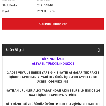
Stok Kodu
249144840
Fiyat
12,71 TL + KDV
Gelince Haber Ver
Ürün Bilgisi
DİL: İNGİLİZCE
ALTYAZI: TÜRKÇE, İNGİLİZCE
2 ADET VEYA ÜZERİNDE YAPTIĞINIZ SATIN ALMALAR TEK PAKET
İÇİNDE KARGOLANIR. YANİ HER ÜRÜN İÇİN AYRI AYRI KARGO
ÜCRETİ ÖDEMEZSİNİZ.
SATILAN ÜRÜNLER ALICI TARAFINDAN AKSİ BELİRTİLMEDİKÇE 24
SAAT İÇİNDE KARGOYA VERİLİR.
SİTEMİZDE GÖRDÜĞÜNÜZ ÜRÜNLER ELDEKİ ARŞİVİMİZİN SADECE