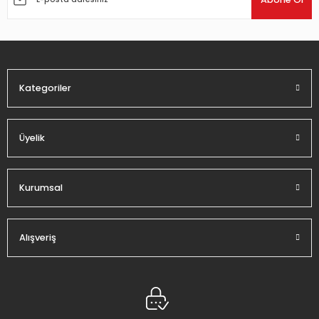
Ürün bilgilerinde hatalar bulunuyor.
Ürün fiyatı diğer sitelerden daha pahalı.
Bu ürüne benzer farklı alternatifler olmalı.
Kategoriler
Üyelik
Gönder
Kurumsal
Alışveriş