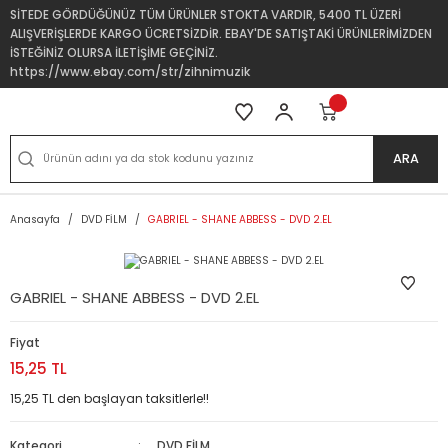
SİTEDE GÖRDÜĞÜNÜZ TÜM ÜRÜNLER STOKTA VARDIR, 5400 TL ÜZERİ
ALIŞVERİŞLERDE KARGO ÜCRETSİZDİR. EBAY'DE SATIŞTAKİ ÜRÜNLERİMİZDEN
İSTEĞİNİZ OLURSA İLETİŞİME GEÇİNİZ.
https://www.ebay.com/str/zihnimuzik
ARA
Anasayfa
DVD FİLM
GABRIEL - SHANE ABBESS - DVD 2.EL
GABRIEL - SHANE ABBESS - DVD 2.EL
Fiyat
15,25 TL
15,25 TL den başlayan taksitlerle!!
Kategori
DVD FİLM