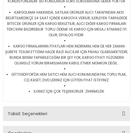
KONDİSYONDADIR. BU KONULARDA SORU SORULMASINA GEREK YOKTUR
KARGOLAMA HAKKINDA; SATILAN ÜRÜNLER ALICI TARAFINDAN AKSİ
BELİRTİLMEDİKÇE 24 SAAT İÇİNDE KARGOYA VERİLİR, İLERLEYEN TARİHLERDE
BİTECEK ÜRÜNLER İÇİN KARGO BEKLETİLİR, ALICI DİĞER KARGO FİRMALARI
TERCİHİNİ BİLDİREBİLİR. TOPLU ÖDEME VE KARGO İÇİN MESAJ ATMANIZ İYİ
OLUR, DİYALOG İYİDİR.
KARGO FİRMALARININ FİYATLARI HEM İNDİRİMİM, HEM DE HER ZAMAN
ŞUBEYE TESLİM ETTİĞİM HALDE BAZI ALICILAR İÇİN PAHALI OLABİLMEKTEDİR,
BUNDA BENİM YAPABİLECEĞİM BİR ŞEY YOK, KARGO FİYATI YÜZÜNDEN
OLUMSUZ YORUM BIRAKILMASINI KABUL ETMEK MÜMKÜN DEĞİL .
GİTTİGİDİYOR'DA HEM SATICI HEM ALICI KONUMUNDAYIM, TOPLU PLAK,
CD, KASET, DVD LERİNİZ İÇİN LÜTFEN FİYAT İSTEYİNİZ.
İLGİNİZ İÇİN ÇOK TEŞEKKÜRLER. ZİHNİMÜZİK
Taksit Seçenekleri