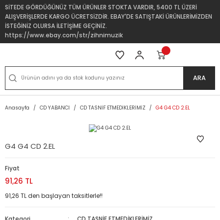
SİTEDE GÖRDÜĞÜNÜZ TÜM ÜRÜNLER STOKTA VARDIR, 5400 TL ÜZERİ
ALIŞVERİŞLERDE KARGO ÜCRETSİZDİR. EBAY'DE SATIŞTAKİ ÜRÜNLERİMİZDEN
İSTEĞİNİZ OLURSA İLETİŞİME GEÇİNİZ.
https://www.ebay.com/str/zihnimuzik
ARA
Anasayfa
CD YABANCI
CD TASNİF ETMEDİKLERİMİZ
G4 G4 CD 2.EL
G4 G4 CD 2.EL
Fiyat
91,26 TL
91,26 TL den başlayan taksitlerle!!
Kategori
CD TASNİF ETMEDİKLERİMİZ