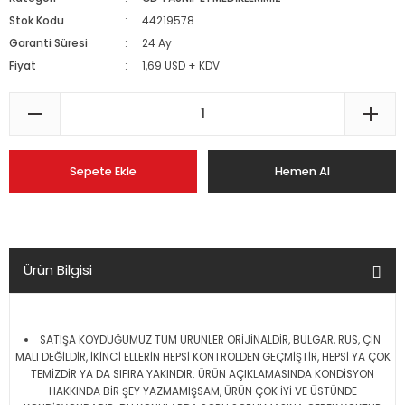
Stok Kodu
44219578
Garanti Süresi
24 Ay
Fiyat
1,69 USD + KDV
Sepete Ekle
Hemen Al
Ürün Bilgisi
SATIŞA KOYDUĞUMUZ TÜM ÜRÜNLER ORİJİNALDİR, BULGAR, RUS, ÇİN
MALI DEĞİLDİR, İKİNCİ ELLERİN HEPSİ KONTROLDEN GEÇMİŞTİR, HEPSİ YA ÇOK
TEMİZDİR YA DA SIFIRA YAKINDIR. ÜRÜN AÇIKLAMASINDA KONDİSYON
HAKKINDA BİR ŞEY YAZMAMIŞSAM, ÜRÜN ÇOK İYİ VE ÜSTÜNDE