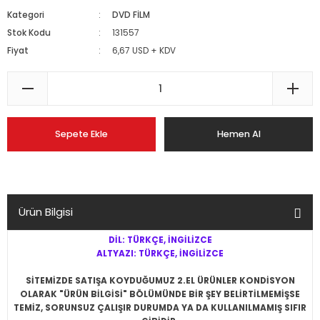
Kategori
DVD FİLM
Stok Kodu
131557
Fiyat
6,67 USD + KDV
Sepete Ekle
Hemen Al
Ürün Bilgisi
DİL: TÜRKÇE, İNGİLİZCE
ALTYAZI: TÜRKÇE, İNGİLİZCE
SİTEMİZDE SATIŞA KOYDUĞUMUZ 2.EL ÜRÜNLER KONDİSYON
OLARAK "ÜRÜN BİLGİSİ" BÖLÜMÜNDE BİR ŞEY BELİRTİLMEMİŞSE
TEMİZ, SORUNSUZ ÇALIŞIR DURUMDA YA DA KULLANILMAMIŞ SIFIR