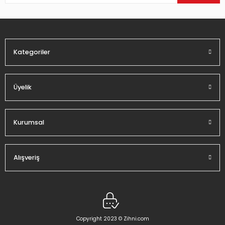
Ürün bilgilerinde hatalar bulunuyor.
Ürün fiyatı diğer sitelerden daha pahalı.
Bu ürüne benzer farklı alternatifler olmalı.
Kategoriler
Üyelik
Gönder
Kurumsal
Alışveriş
Copyright 2023 © Zihni.com