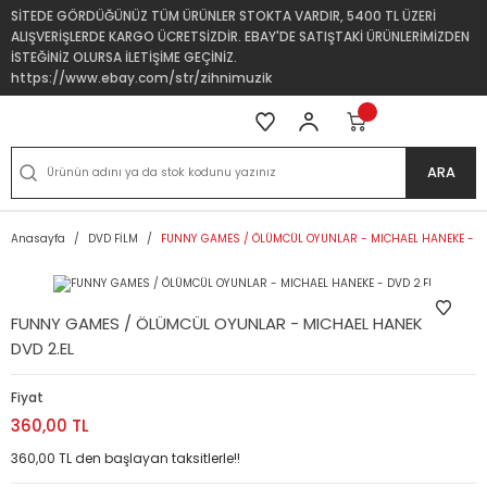
SİTEDE GÖRDÜĞÜNÜZ TÜM ÜRÜNLER STOKTA VARDIR, 5400 TL ÜZERİ
ALIŞVERİŞLERDE KARGO ÜCRETSİZDİR. EBAY'DE SATIŞTAKİ ÜRÜNLERİMİZDEN
İSTEĞİNİZ OLURSA İLETİŞİME GEÇİNİZ.
https://www.ebay.com/str/zihnimuzik
ARA
Anasayfa
DVD FİLM
FUNNY GAMES / ÖLÜMCÜL OYUNLAR - MICHAEL HANEKE - DV
FUNNY GAMES / ÖLÜMCÜL OYUNLAR - MICHAEL HANEKE -
DVD 2.EL
Fiyat
360,00 TL
360,00 TL den başlayan taksitlerle!!