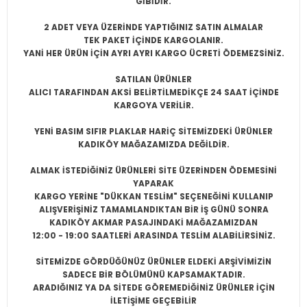
GİBİDİR.
2 ADET VEYA ÜZERİNDE YAPTIĞINIZ SATIN ALMALAR
TEK PAKET İÇİNDE KARGOLANIR.
YANİ HER ÜRÜN İÇİN AYRI AYRI KARGO ÜCRETİ ÖDEMEZSİNİZ.
SATILAN ÜRÜNLER
ALICI TARAFINDAN AKSİ BELİRTİLMEDİKÇE 24 SAAT İÇİNDE
KARGOYA VERİLİR.
YENİ BASIM SIFIR PLAKLAR HARİÇ SİTEMİZDEKİ ÜRÜNLER
KADIKÖY MAĞAZAMIZDA DEĞİLDİR.
ALMAK İSTEDİĞİNİZ ÜRÜNLERİ SİTE ÜZERİNDEN ÖDEMESİNİ
YAPARAK
KARGO YERİNE "DÜKKAN TESLİM" SEÇENEĞİNİ KULLANIP
ALIŞVERİŞİNİZ TAMAMLANDIKTAN BİR İŞ GÜNÜ SONRA
KADIKÖY AKMAR PASAJINDAKİ MAĞAZAMIZDAN
12:00 - 19:00 SAATLERİ ARASINDA TESLİM ALABİLİRSİNİZ.
SİTEMİZDE GÖRDÜĞÜNÜZ ÜRÜNLER ELDEKİ ARŞİVİMİZİN
SADECE BİR BÖLÜMÜNÜ KAPSAMAKTADIR.
ARADIĞINIZ YA DA SİTEDE GÖREMEDİĞİNİZ ÜRÜNLER İÇİN
İLETİŞİME GEÇEBİLİR