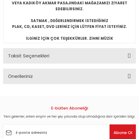
VEYA KADIKÖY AKMAR PASAJINDAKİ MAĞAZAMIZI ZİYARET
EDEBİLİRSİNİZ.
SATMAK , DEĞERLENDİRMEK İSTEDİĞİNİZ
PLAK, CD, KASET, DVD LERİNİZ İÇİN LÜTFEN FİYAT İSTEYİNİZ.
İLGİNİZ İÇİN ÇOK TEŞEKKÜRLER. ZİHNİ MÜZİK
Taksit Seçenekleri
Önerileriniz
Bu ürünün fiyat bilgisi, resim, ürün açıklamalarında ve diğer
konularda yetersiz gördüğünüz noktaları öneri formunu
kullanarak tarafımıza iletebilirsiniz.
Görüş ve önerileriniz için teşekkür ederiz.
E-bülten Aboneliği
Yeni gelenler, erken erişim ve her şey yolunda olup olmadığına dair içeriden bilgi.
Ürün resmi kalitesiz, bozuk veya görüntülenemiyor.
Ürün açıklamasında eksik bilgiler bulunuyor.
Abone Ol