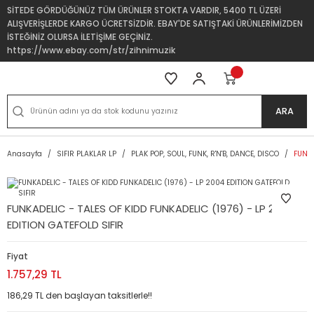
SİTEDE GÖRDÜĞÜNÜZ TÜM ÜRÜNLER STOKTA VARDIR, 5400 TL ÜZERİ
ALIŞVERİŞLERDE KARGO ÜCRETSİZDİR. EBAY'DE SATIŞTAKİ ÜRÜNLERİMİZDEN
İSTEĞİNİZ OLURSA İLETİŞİME GEÇİNİZ.
https://www.ebay.com/str/zihnimuzik
ARA
Anasayfa
SIFIR PLAKLAR LP
PLAK POP, SOUL, FUNK, R'N'B, DANCE, DISCO
FUNKA
FUNKADELIC - TALES OF KIDD FUNKADELIC (1976) - LP 2004
EDITION GATEFOLD SIFIR
Fiyat
1.757,29 TL
186,29 TL den başlayan taksitlerle!!