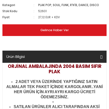
Kategori
PLAK POP, SOUL, FUNK, R'N'B, DANCE, DISCO
Stok Kodu
52601
Fiyat
27,12 EUR + KDV
Gelince Haber Ver
Ürün Bilgisi
ORJİNAL AMBALAJINDA 2004 BASIM SIFIR
PLAK
2 ADET VEYA ÜZERİNDE YAPTIĞINIZ SATIN
ALMALAR TEK PAKET İÇİNDE KARGOLANIR..YANİ
HER ÜRÜN İÇİN AYRI AYRI KARGO ÜCRETİ
ÖDEMEZSİNİZ.
SATILAN ÜRÜNLER ALICI TARAFINDAN AKSİ