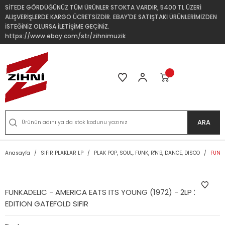
SİTEDE GÖRDÜĞÜNÜZ TÜM ÜRÜNLER STOKTA VARDIR, 5400 TL ÜZERİ
ALIŞVERİŞLERDE KARGO ÜCRETSİZDİR. EBAY'DE SATIŞTAKİ ÜRÜNLERİMİZDEN
İSTEĞİNİZ OLURSA İLETİŞİME GEÇİNİZ.
https://www.ebay.com/str/zihnimuzik
ARA
Anasayfa
SIFIR PLAKLAR LP
PLAK POP, SOUL, FUNK, R'N'B, DANCE, DISCO
FUNKA
FUNKADELIC - AMERICA EATS ITS YOUNG (1972) - 2LP 2004
EDITION GATEFOLD SIFIR