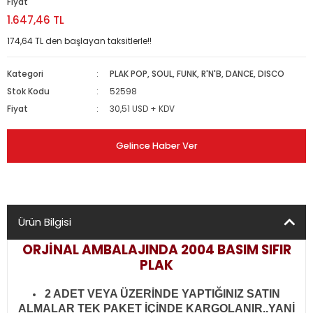
Fiyat
1.647,46 TL
174,64 TL den başlayan taksitlerle!!
Kategori
PLAK POP, SOUL, FUNK, R'N'B, DANCE, DISCO
Stok Kodu
52598
Fiyat
30,51 USD + KDV
Gelince Haber Ver
Ürün Bilgisi
ORJİNAL AMBALAJINDA 2004 BASIM SIFIR
PLAK
2 ADET VEYA ÜZERİNDE YAPTIĞINIZ SATIN
ALMALAR TEK PAKET İÇİNDE KARGOLANIR..YANİ