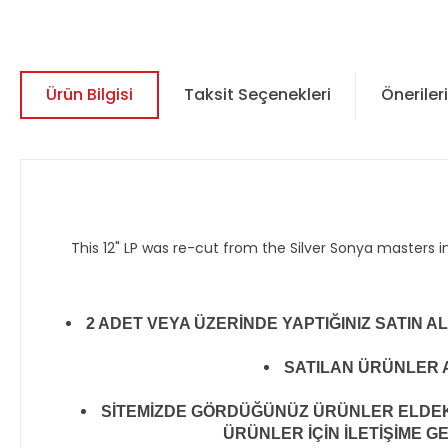
Ürün Bilgisi
Taksit Seçenekleri
Önerileri
This 12" LP was re-cut from the
Silver Sonya
masters in
2 ADET VEYA ÜZERİNDE YAPTIĞINIZ SATIN A
SATILAN ÜRÜNLER A
SİTEMİZDE GÖRDÜĞÜNÜZ ÜRÜNLER ELDEKİ 
ÜRÜNLER İÇİN İLETİŞİME G