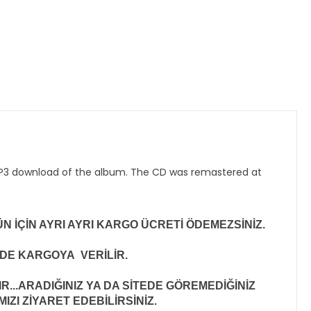
P3 download
of the album. The CD was remastered at
N İÇİN AYRI AYRI KARGO ÜCRETİ ÖDEMEZSİNİZ.
İNDE KARGOYA VERİLİR
.
..ARADIĞINIZ YA DA SİTEDE GÖREMEDİĞİNİZ
ZI ZİYARET EDEBİLİRSİNİZ.