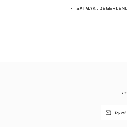
SATMAK , DEĞERLENDİR
Bu ürünün fiyat bilgisi, resim, ürün açıklamalarında ve diğer 
Görüş ve önerileriniz için teşekkür ederiz.
Ürün resmi kalitesiz, bozuk veya görüntülenemiyor.
Ürün açıklamasında eksik bilgiler bulunuyor.
Ürün bilgilerinde hatalar bulunuyor.
Yen
Ürün fiyatı diğer sitelerden daha pahalı.
Bu ürüne benzer farklı alternatifler olmalı.