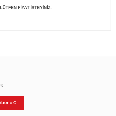
LÜTFEN FİYAT İSTEYİNİZ.
ıza iletebilirsiniz.
lgi.
Abone Ol