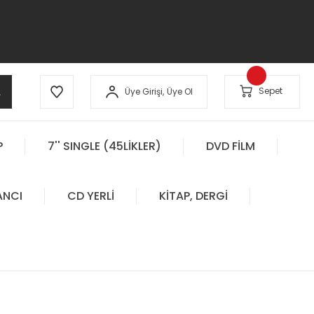
A
Sepet
Üye Girişi,
Üye Ol
P
7'' SINGLE (45LİKLER)
DVD FİLM
ANCI
CD YERLİ
KİTAP, DERGİ