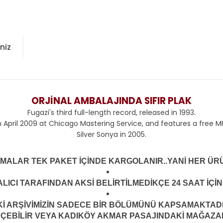
niz
ORJİNAL AMBALAJINDA SIFIR PLAK
Fugazi's third full-length record, released in 1993.
 April 2009 at
Chicago Mastering Service
, and features a free
M
Silver Sonya in 2005.
LMALAR TEK PAKET İÇİNDE KARGOLANIR..YANİ HER ÜRÜ
LICI TARAFINDAN AKSİ BELİRTİLMEDİKÇE 24 SAAT İÇ
ARŞİVİMİZİN SADECE BİR BÖLÜMÜNÜ KAPSAMAKTADIR.
EÇEBİLİR VEYA KADIKÖY AKMAR PASAJINDAKİ MAĞAZAMI