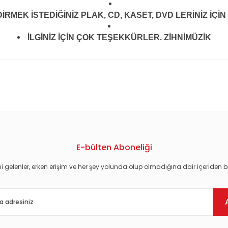
MEK İSTEDİĞİNİZ PLAK, CD, KASET, DVD LERİNİZ İÇİN 
İLGİNİZ İÇİN ÇOK TEŞEKKÜRLER. ZİHNİMÜZİK
konularda yetersiz gördüğünüz noktaları öneri formunu kullanarak tarafım
E-bülten Aboneliği
i gelenler, erken erişim ve her şey yolunda olup olmadığına dair içeriden bi