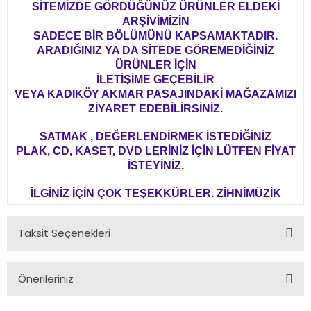
SİTEMİZDE GÖRDÜĞÜNÜZ ÜRÜNLER ELDEKİ
ARŞİVİMİZİN
SADECE BİR BÖLÜMÜNÜ KAPSAMAKTADIR.
ARADIĞINIZ YA DA SİTEDE GÖREMEDİĞİNİZ
ÜRÜNLER İÇİN
İLETİŞİME GEÇEBİLİR
VEYA KADIKÖY AKMAR PASAJINDAKİ MAĞAZAMIZI
ZİYARET EDEBİLİRSİNİZ.
SATMAK , DEĞERLENDİRMEK İSTEDİĞİNİZ
PLAK, CD, KASET, DVD LERİNİZ İÇİN LÜTFEN FİYAT
İSTEYİNİZ.
İLGİNİZ İÇİN ÇOK TEŞEKKÜRLER. ZİHNİMÜZİK
Taksit Seçenekleri
Önerileriniz
Bu ürünün fiyat bilgisi, resim, ürün açıklamalarında ve diğer