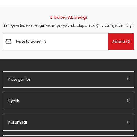
konularda yetersiz gördüğünüz noktaları öneri formunu
kullanarak tarafımıza iletebilirsiniz.
Görüş ve önerileriniz için teşekkür ederiz.
E-bülten Aboneliği
Yeni gelenler, erken erişim ve her şey yolunda olup olmadığına dair içeriden bilgi.
Ürün resmi kalitesiz, bozuk veya görüntülenemiyor.
Ürün açıklamasında eksik bilgiler bulunuyor.
Abone Ol
Ürün bilgilerinde hatalar bulunuyor.
Ürün fiyatı diğer sitelerden daha pahalı.
Bu ürüne benzer farklı alternatifler olmalı.
Kategoriler
Üyelik
Gönder
Kurumsal