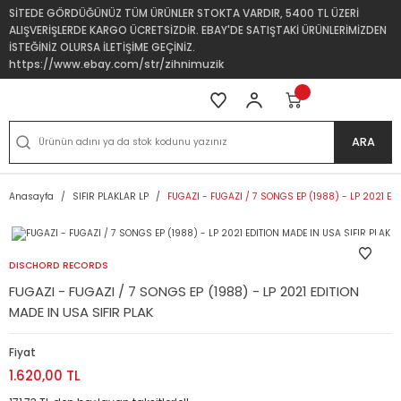
SİTEDE GÖRDÜĞÜNÜZ TÜM ÜRÜNLER STOKTA VARDIR, 5400 TL ÜZERİ
ALIŞVERİŞLERDE KARGO ÜCRETSİZDİR. EBAY'DE SATIŞTAKİ ÜRÜNLERİMİZDEN
İSTEĞİNİZ OLURSA İLETİŞİME GEÇİNİZ.
https://www.ebay.com/str/zihnimuzik
ARA
Anasayfa
SIFIR PLAKLAR LP
FUGAZI - FUGAZI / 7 SONGS EP (1988) - LP 2021 ED
DISCHORD RECORDS
FUGAZI - FUGAZI / 7 SONGS EP (1988) - LP 2021 EDITION
MADE IN USA SIFIR PLAK
Fiyat
1.620,00 TL