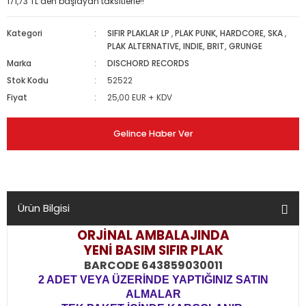
171,73 TL den başlayan taksitlerle!!
Kategori
SIFIR PLAKLAR LP
,
PLAK PUNK, HARDCORE, SKA
,
PLAK ALTERNATIVE, INDIE, BRIT, GRUNGE
Marka
DISCHORD RECORDS
Stok Kodu
52522
Fiyat
25,00 EUR + KDV
Gelince Haber Ver
Ürün Bilgisi
ORJİNAL AMBALAJINDA
YENİ BASIM SIFIR PLAK
BARCODE 643859030011
2 ADET VEYA ÜZERİNDE YAPTIĞINIZ SATIN
ALMALAR