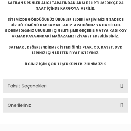
SATILAN ÜRÜNLER ALICI TARAFINDAN AKSİ BELİRTİLMEDİKÇE 24
SAAT İÇİNDE KARGOYA VERİLİR.
SİTEMİZDE GÖRDÜĞÜNÜZ ÜRÜNLER ELDEKİ ARŞİVİMİZİN SADECE
BİR BÖLÜMÜNÜ KAPSAMAKTADIR. ARADIĞINIZ YA DA SİTEDE
GÖREMEDİĞİNİZ ÜRÜNLER İÇİN İLETİŞİME GEÇEBİLİR VEYA KADIKÖY
AKMAR PASAJINDAKİ MAĞAZAMIZI ZİYARET EDEBİLİRSİNİZ.
SATMAK , DEĞERLENDİRMEK İSTEDİĞİNİZ PLAK, CD, KASET, DVD
LERİNİZ İÇİN LÜTFEN FİYAT İSTEYİNİZ.
İLGİNİZ İÇİN ÇOK TEŞEKKÜRLER. ZİHNİMÜZİK
Taksit Seçenekleri
Önerileriniz
Bu ürünün fiyat bilgisi, resim, ürün açıklamalarında ve diğer
konularda yetersiz gördüğünüz noktaları öneri formunu
kullanarak tarafımıza iletebilirsiniz.