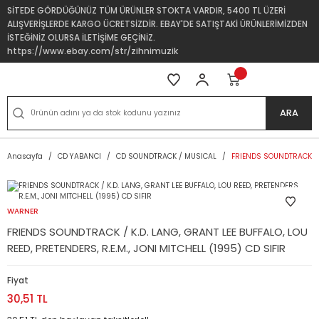
SİTEDE GÖRDÜĞÜNÜZ TÜM ÜRÜNLER STOKTA VARDIR, 5400 TL ÜZERİ
ALIŞVERİŞLERDE KARGO ÜCRETSİZDİR. EBAY'DE SATIŞTAKİ ÜRÜNLERİMİZDEN
İSTEĞİNİZ OLURSA İLETİŞİME GEÇİNİZ.
https://www.ebay.com/str/zihnimuzik
ARA
Anasayfa
CD YABANCI
CD SOUNDTRACK / MUSICAL
FRIENDS SOUNDTRACK / K.
WARNER
FRIENDS SOUNDTRACK / K.D. LANG, GRANT LEE BUFFALO, LOU
REED, PRETENDERS, R.E.M., JONI MITCHELL (1995) CD SIFIR
Fiyat
30,51 TL