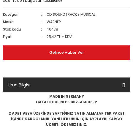
30,51 TL den başlayan taksitlerle!!
Kategori
CD SOUNDTRACK / MUSICAL
Marka
WARNER
Stok Kodu
46478
Fiyat
25,42 TL + KDV
Gelince Haber Ver
Ürün Bilgisi
MADE IN GERMANY
CATALOGUE NO: 9362-46008-2
2 ADET VEYA ÜZERİNDE YAPTIĞINIZ SATIN ALMALAR TEK PAKET
İÇİNDE KARGOLANIR. YANİ HER ÜRÜN İÇİN AYRI AYRI KARGO
ÜCRETİ ÖDEMEZSİNİZ.