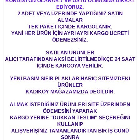
KONDİSYON OLARAK 7 VE ÜSTÜ OLMASINA DİKKAT
EDİYORUZ.
2 ADET VEYA ÜZERİNDE YAPTIĞINIZ SATIN
ALMALAR
TEK PAKET İÇİNDE KARGOLANIR.
YANİ HER ÜRÜN İÇİN AYRI AYRI KARGO ÜCRETİ
ÖDEMEZSİNİZ.
SATILAN ÜRÜNLER
ALICI TARAFINDAN AKSİ BELİRTİLMEDİKÇE 24 SAAT
İÇİNDE KARGOYA VERİLİR.
YENİ BASIM SIFIR PLAKLAR HARİÇ SİTEMİZDEKİ
ÜRÜNLER
KADIKÖY MAĞAZAMIZDA DEĞİLDİR.
ALMAK İSTEDİĞİNİZ ÜRÜNLERİ SİTE ÜZERİNDEN
ÖDEMESİNİ YAPARAK
KARGO YERİNE "DÜKKAN TESLİM" SEÇENEĞİNİ
KULLANIP
ALIŞVERİŞİNİZ TAMAMLANDIKTAN BİR İŞ GÜNÜ
SONRA