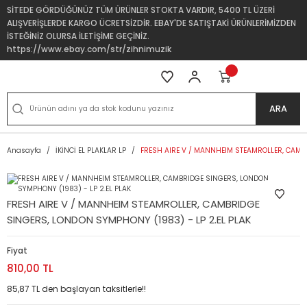
SİTEDE GÖRDÜĞÜNÜZ TÜM ÜRÜNLER STOKTA VARDIR, 5400 TL ÜZERİ
ALIŞVERİŞLERDE KARGO ÜCRETSİZDİR. EBAY'DE SATIŞTAKİ ÜRÜNLERİMİZDEN
İSTEĞİNİZ OLURSA İLETİŞİME GEÇİNİZ.
https://www.ebay.com/str/zihnimuzik
ARA
Anasayfa
İKİNCİ EL PLAKLAR LP
FRESH AIRE V / MANNHEIM STEAMROLLER, CAMBR
FRESH AIRE V / MANNHEIM STEAMROLLER, CAMBRIDGE
SINGERS, LONDON SYMPHONY (1983) - LP 2.EL PLAK
Fiyat
810,00 TL
85,87 TL den başlayan taksitlerle!!