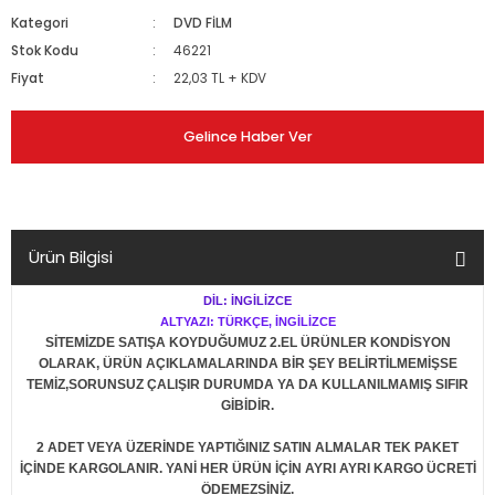
Kategori
DVD FİLM
Stok Kodu
46221
Fiyat
22,03 TL + KDV
Gelince Haber Ver
Ürün Bilgisi
DİL: İNGİLİZCE
ALTYAZI: TÜRKÇE, İNGİLİZCE
SİTEMİZDE SATIŞA KOYDUĞUMUZ 2.EL ÜRÜNLER KONDİSYON
OLARAK, ÜRÜN AÇIKLAMALARINDA BİR ŞEY BELİRTİLMEMİŞSE
TEMİZ,SORUNSUZ ÇALIŞIR DURUMDA YA DA KULLANILMAMIŞ SIFIR
GİBİDİR.
2 ADET VEYA ÜZERİNDE YAPTIĞINIZ SATIN ALMALAR TEK PAKET
İÇİNDE KARGOLANIR. YANİ HER ÜRÜN İÇİN AYRI AYRI KARGO ÜCRETİ
ÖDEMEZSİNİZ.