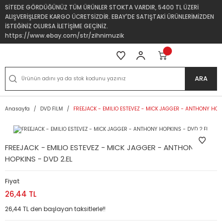
SİTEDE GÖRDÜĞÜNÜZ TÜM ÜRÜNLER STOKTA VARDIR, 5400 TL ÜZERİ
ALIŞVERİŞLERDE KARGO ÜCRETSİZDİR. EBAY'DE SATIŞTAKİ ÜRÜNLERİMİZDEN
İSTEĞİNİZ OLURSA İLETİŞİME GEÇİNİZ.
https://www.ebay.com/str/zihnimuzik
ARA
Anasayfa
DVD FİLM
FREEJACK - EMILIO ESTEVEZ - MICK JAGGER - ANTHONY HOP
FREEJACK - EMILIO ESTEVEZ - MICK JAGGER - ANTHONY
HOPKINS - DVD 2.EL
Fiyat
26,44 TL
26,44 TL den başlayan taksitlerle!!