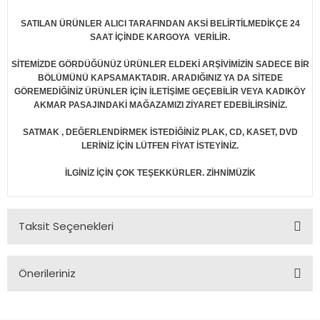
SATILAN ÜRÜNLER ALICI TARAFINDAN AKSİ BELİRTİLMEDİKÇE 24
SAAT İÇİNDE KARGOYA VERİLİR.
SİTEMİZDE GÖRDÜĞÜNÜZ ÜRÜNLER ELDEKİ ARŞİVİMİZİN SADECE BİR
BÖLÜMÜNÜ KAPSAMAKTADIR. ARADIĞINIZ YA DA SİTEDE
GÖREMEDİĞİNİZ ÜRÜNLER İÇİN İLETİŞİME GEÇEBİLİR VEYA KADIKÖY
AKMAR PASAJINDAKİ MAĞAZAMIZI ZİYARET EDEBİLİRSİNİZ.
SATMAK , DEĞERLENDİRMEK İSTEDİĞİNİZ PLAK, CD, KASET, DVD
LERİNİZ İÇİN LÜTFEN FİYAT İSTEYİNİZ.
İLGİNİZ İÇİN ÇOK TEŞEKKÜRLER. ZİHNİMÜZİK
Taksit Seçenekleri
Önerileriniz
Bu ürünün fiyat bilgisi, resim, ürün açıklamalarında ve diğer
konularda yetersiz gördüğünüz noktaları öneri formunu