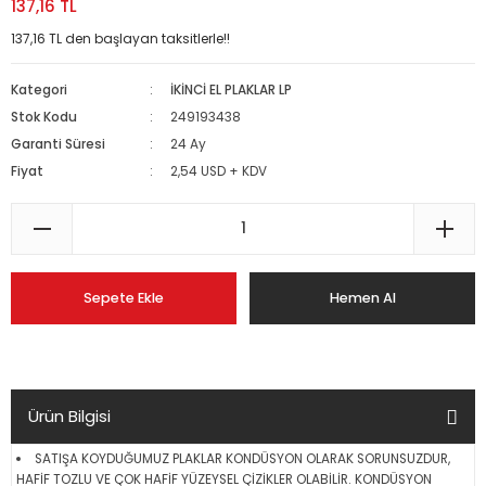
137,16 TL
137,16 TL den başlayan taksitlerle!!
Kategori
İKİNCİ EL PLAKLAR LP
Stok Kodu
249193438
Garanti Süresi
24 Ay
Fiyat
2,54 USD + KDV
Sepete Ekle
Hemen Al
Ürün Bilgisi
SATIŞA KOYDUĞUMUZ PLAKLAR KONDÜSYON OLARAK SORUNSUZDUR,
HAFİF TOZLU VE ÇOK HAFİF YÜZEYSEL ÇİZİKLER OLABİLİR. KONDÜSYON