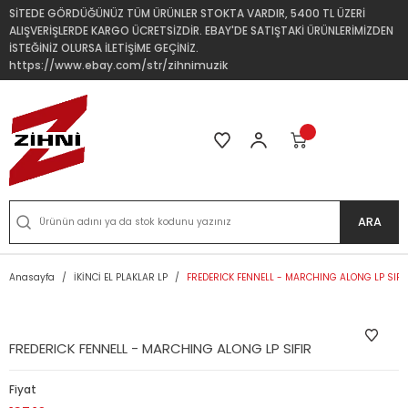
SİTEDE GÖRDÜĞÜNÜZ TÜM ÜRÜNLER STOKTA VARDIR, 5400 TL ÜZERİ
ALIŞVERİŞLERDE KARGO ÜCRETSİZDİR. EBAY'DE SATIŞTAKİ ÜRÜNLERİMİZDEN
İSTEĞİNİZ OLURSA İLETİŞİME GEÇİNİZ.
https://www.ebay.com/str/zihnimuzik
ARA
Anasayfa
İKİNCİ EL PLAKLAR LP
FREDERICK FENNELL - MARCHING ALONG LP SIFI
FREDERICK FENNELL - MARCHING ALONG LP SIFIR
Fiyat