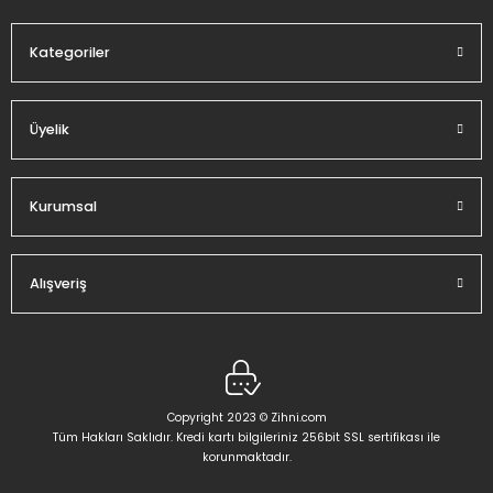
Bu ürüne benzer farklı alternatifler olmalı.
Kategoriler
Üyelik
Gönder
Kurumsal
Alışveriş
Copyright 2023 © Zihni.com
Tüm Hakları Saklıdır. Kredi kartı bilgileriniz 256bit SSL sertifikası ile
korunmaktadır.