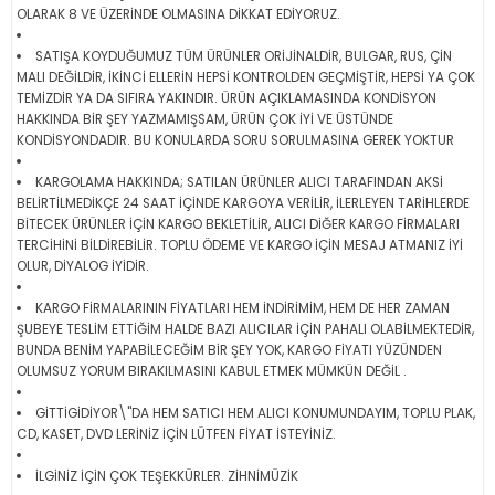
OLARAK 8 VE ÜZERİNDE OLMASINA DİKKAT EDİYORUZ.
SATIŞA KOYDUĞUMUZ TÜM ÜRÜNLER ORİJİNALDİR, BULGAR, RUS, ÇİN
MALI DEĞİLDİR, İKİNCİ ELLERİN HEPSİ KONTROLDEN GEÇMİŞTİR, HEPSİ YA ÇOK
TEMİZDİR YA DA SIFIRA YAKINDIR. ÜRÜN AÇIKLAMASINDA KONDİSYON
HAKKINDA BİR ŞEY YAZMAMIŞSAM, ÜRÜN ÇOK İYİ VE ÜSTÜNDE
KONDİSYONDADIR. BU KONULARDA SORU SORULMASINA GEREK YOKTUR
KARGOLAMA HAKKINDA; SATILAN ÜRÜNLER ALICI TARAFINDAN AKSİ
BELİRTİLMEDİKÇE 24 SAAT İÇİNDE KARGOYA VERİLİR, İLERLEYEN TARİHLERDE
BİTECEK ÜRÜNLER İÇİN KARGO BEKLETİLİR, ALICI DİĞER KARGO FİRMALARI
TERCİHİNİ BİLDİREBİLİR. TOPLU ÖDEME VE KARGO İÇİN MESAJ ATMANIZ İYİ
OLUR, DİYALOG İYİDİR.
KARGO FİRMALARININ FİYATLARI HEM İNDİRİMİM, HEM DE HER ZAMAN
ŞUBEYE TESLİM ETTİĞİM HALDE BAZI ALICILAR İÇİN PAHALI OLABİLMEKTEDİR,
BUNDA BENİM YAPABİLECEĞİM BİR ŞEY YOK, KARGO FİYATI YÜZÜNDEN
OLUMSUZ YORUM BIRAKILMASINI KABUL ETMEK MÜMKÜN DEĞİL .
GİTTİGİDİYOR\"DA HEM SATICI HEM ALICI KONUMUNDAYIM, TOPLU PLAK,
CD, KASET, DVD LERİNİZ İÇİN LÜTFEN FİYAT İSTEYİNİZ.
İLGİNİZ İÇİN ÇOK TEŞEKKÜRLER. ZİHNİMÜZİK