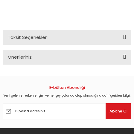
Taksit Seçenekleri
Önerileriniz
Bu ürünün fiyat bilgisi, resim, ürün açıklamalarında ve diğer
konularda yetersiz gördüğünüz noktaları öneri formunu
kullanarak tarafımıza iletebilirsiniz.
Görüş ve önerileriniz için teşekkür ederiz.
E-bülten Aboneliği
Yeni gelenler, erken erişim ve her şey yolunda olup olmadığına dair içeriden bilgi.
Ürün resmi kalitesiz, bozuk veya görüntülenemiyor.
Ürün açıklamasında eksik bilgiler bulunuyor.
Abone Ol
Ürün bilgilerinde hatalar bulunuyor.
Ürün fiyatı diğer sitelerden daha pahalı.