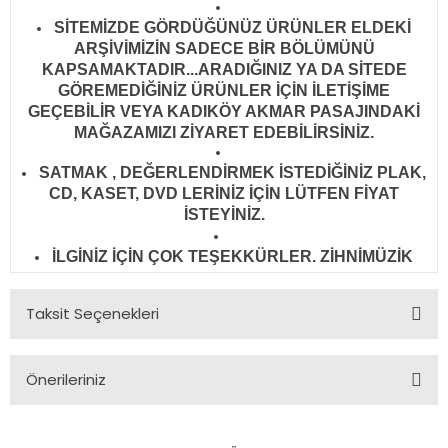
SİTEMİZDE GÖRDÜĞÜNÜZ ÜRÜNLER ELDEKİ
ARŞİVİMİZİN SADECE BİR BÖLÜMÜNÜ
KAPSAMAKTADIR...ARADIĞINIZ YA DA SİTEDE
GÖREMEDİĞİNİZ ÜRÜNLER İÇİN İLETİŞİME
GEÇEBİLİR VEYA KADIKÖY AKMAR PASAJINDAKİ
MAĞAZAMIZI ZİYARET EDEBİLİRSİNİZ.
SATMAK , DEĞERLENDİRMEK İSTEDİĞİNİZ PLAK,
CD, KASET, DVD LERİNİZ İÇİN LÜTFEN FİYAT
İSTEYİNİZ.
İLGİNİZ İÇİN ÇOK TEŞEKKÜRLER. ZİHNİMÜZİK
Taksit Seçenekleri
Önerileriniz
Bu ürünün fiyat bilgisi, resim, ürün açıklamalarında ve diğer
konularda yetersiz gördüğünüz noktaları öneri formunu