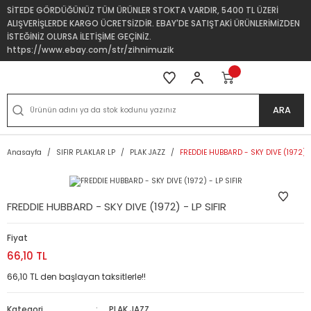
SİTEDE GÖRDÜĞÜNÜZ TÜM ÜRÜNLER STOKTA VARDIR, 5400 TL ÜZERİ
ALIŞVERİŞLERDE KARGO ÜCRETSİZDİR. EBAY'DE SATIŞTAKİ ÜRÜNLERİMİZDEN
İSTEĞİNİZ OLURSA İLETİŞİME GEÇİNİZ.
https://www.ebay.com/str/zihnimuzik
ARA
Anasayfa
SIFIR PLAKLAR LP
PLAK JAZZ
FREDDIE HUBBARD - SKY DIVE (1972) -
FREDDIE HUBBARD - SKY DIVE (1972) - LP SIFIR
Fiyat
66,10 TL
66,10 TL den başlayan taksitlerle!!
Kategori
PLAK JAZZ