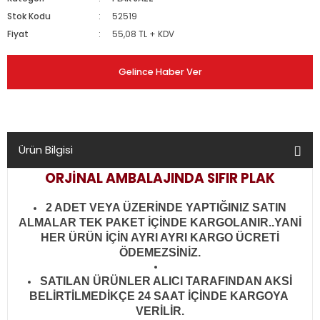
Stok Kodu
52519
Fiyat
55,08 TL + KDV
Gelince Haber Ver
Ürün Bilgisi
ORJİNAL AMBALAJINDA SIFIR PLAK
2 ADET VEYA ÜZERİNDE YAPTIĞINIZ SATIN
ALMALAR TEK PAKET İÇİNDE KARGOLANIR..YANİ
HER ÜRÜN İÇİN AYRI AYRI KARGO ÜCRETİ
ÖDEMEZSİNİZ.
SATILAN ÜRÜNLER ALICI TARAFINDAN AKSİ
BELİRTİLMEDİKÇE 24 SAAT İÇİNDE KARGOYA
VERİLİR
.